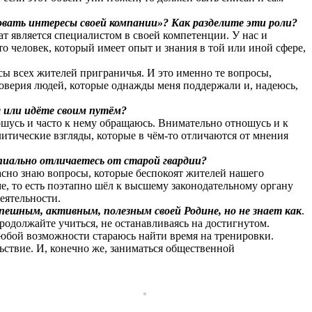
вать интересы своей компании»? Как разделите эти роли?
т является специалистом в своей компетенции. У нас и
о человек, который имеет опыт и знания в той или иной сфере,
 всех жителей приграничья. И это именно те вопросы,
доверия людей, которые однажды меня поддержали и, надеюсь,
я или идёте своим путём?
ошусь и часто к нему обращаюсь. Внимательно отношусь и к
итические взгляды, которые в чём-то отличаются от мнения
пиально отличаетесь от старой гвардии?
расно знаю вопросы, которые беспокоят жителей нашего
, то есть поэтапно шёл к высшему законодательному органу
деятельности.
спешным, активным, полезным своей Родине, но не знает как
.
родолжайте учиться, не останавливаясь на достигнутом.
 любой возможности стараюсь найти время на тренировки.
льствие. И, конечно же, заниматься общественной