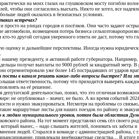
да практически на моих глазах на глушковском мосту погибли вол
й, чтобы они согласились выехать. Никто не хотел, все надеял
больше людей оказалось в безопасных условиях.
 таких встречах?
 и просто на улицах городов и посёлков. Они часто задают ост
ые автомобили, возмещения потерь бизнеса сельхозтоваропроиз
и кто-то другой сегодня уверенного ответа не даст, потому что 
ю оценку и дальнейшие перспективы. Иногда нужна юридическа
.
 нашему президенту, и активной работе губернатора. Например,
адельцы получат выплаты по 9000 рублей за квадратный метр. В
ни отремонтировали уже более 145 пострадавших от ударов враг
и посты в канале решать какие-либо вопросы быстрее? Или эт
большая ответственность, потому что приходится выверять каждо
 повлиять на её решение.
ься депутатской деятельностью, понял, что это отличная возможн
ире: не опубликовал – значит, не было. А во время событий 2024
сности и нужно эвакуироваться. Несмотря на проблемы со связь
такие маршрутные листы для наших поездок по району и эвакуа
го к людям муниципального уровня, потом была областная Ду
овского района. На тот момент представлял семь сёл своего род
оторый вынес, – надо слышать жителей, понимать их заботы и
нения людей. Старался в команде с администрацией района, с г
финансирование, привлекали внебюджетные средства… В итоге 