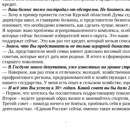
кредит.
— Ваш бизнес тоже пострадал от обстрелов. Не боитесь ли
— Хочу в пример привести состав Курской областной Думы сед
директора школ, и главврачи больниц, и представители бизнес
понимает, что необходимо изменить, как сделать лучше, может
Я хорошо знаю проблемы агропромышленного комплекса, особ
которые сейчас беспокоят избирателей моего округа. Это наши
поддержат сейчас. Это как раз тот кредит, который нельзя списа
– Знаем, что Вы представитель не только аграрной династ
— Да, представители моей семьи имеют довольно весомый поли
советам, которые могут дать мои родные. В итоге я сформиров
старшего поколения.
— В Госдуме много депутатов, уже известных на уровне стр
— Наверное, как раз этим и отличаюсь: молодой, хозяйственник
прифронтового региона, предпринимателей и хозяйствующих су
нашего государства. У меня есть опыт в сельском хозяйстве, юр
— И всё это Вы успели к 30+ годам. Какой совет вы бы дали
– Первое, что хотелось бы посоветовать подрастающему поколе
Второе – ведите здоровый образ жизни и занимайтесь спортом,
Третий совет – никогда ничего не бояться, пробовать себя в ра
деятельностью. «Единая Россия» сейчас именно такие возможно