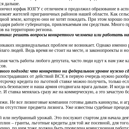
ся дальше.
кончил юрфак ЮЗГУ с отличием и продолжил образование в аспир
спокоят жителей приграничных районов нашей области. Как сель
ной земле, которую они не хотят покидать. При этом хорошо пон
одаря работе губернатора, привлекаемым им средствам. Много пр
ов на территорию региона.
тика: решать вопросы конкретного человека или работать над
а никаких индивидуальных проблем не возникает. Однако именно
 благо людей. Ведь время не стоит на месте, и законопроекты и
ная часть работы любого депутата, часто люди идут к нам уже
сов.
ого подхода: что конкретно на федеральном уровне нужно сде
 пострадавших от действий ВСУ, в первую очередь нужно разобра
 отсрочку кредита по льготной ставке можно получить, только ес
лось безопаснее и наша армия отодвигала врага дальше. И когда
. И ставка менялась сразу же на коммерческую, а это зачастую
ежи. Не все лизинговые компании готовы давать каникулы, и а
и отсутствие предмета лизинга. Уже известны судебные прецеде
 или неубранный урожай. Это послужит стартом для начала деят
лин – гранты, льготные кредиты для той же посевной, для того,
венно, по ним тоже должна быть проведена комиссионная работа: