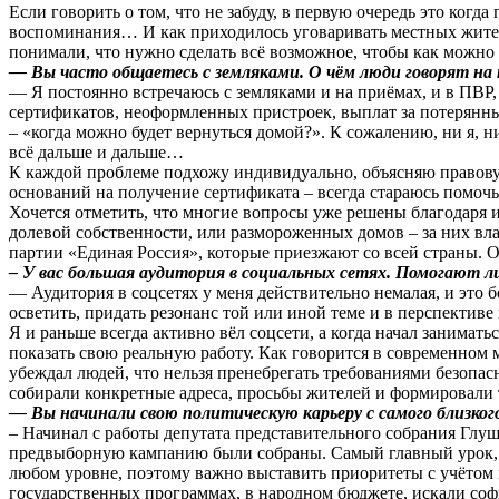
Если говорить о том, что не забуду, в первую очередь это ког
воспоминания… И как приходилось уговаривать местных жителе
понимали, что нужно сделать всё возможное, чтобы как можно 
— Вы часто общаетесь с земляками. О чём люди говорят на
— Я постоянно встречаюсь с земляками и на приёмах, и в ПВР,
сертификатов, неоформленных пристроек, выплат за потерянн
– «когда можно будет вернуться домой?». К сожалению, ни я, н
всё дальше и дальше…
К каждой проблеме подхожу индивидуально, объясняю правову
оснований на получение сертификата – всегда стараюсь помочь
Хочется отметить, что многие вопросы уже решены благодаря и
долевой собственности, или размороженных домов – за них вл
партии «Единая Россия», которые приезжают со всей страны. О
– У вас большая аудитория в социальных сетях. Помогают л
— Аудитория в соцсетях у меня действительно немалая, и это 
осветить, придать резонанс той или иной теме и в перспективе
Я и раньше всегда активно вёл соцсети, а когда начал занимат
показать свою реальную работу. Как говорится в современном м
убеждал людей, что нельзя пренебрегать требованиями безопа
собирали конкретные адреса, просьбы жителей и формировали 
— Вы начинали свою политическую карьеру с самого близко
– Начинал с работы депутата представительного собрания Глушк
предвыборную кампанию были собраны. Самый главный урок, к
любом уровне, поэтому важно выставить приоритеты с учётом м
государственных программах, в народном бюджете, искали со