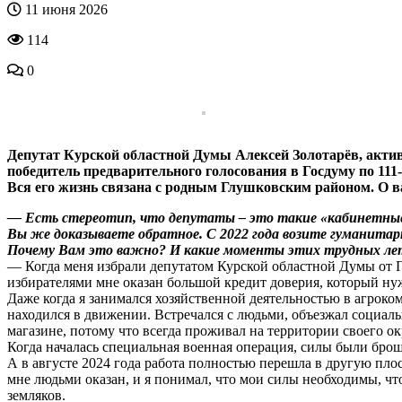
11 июня 2026
114
0
Депутат Курской областной Думы Алексей Золотарёв, акти
победитель предварительного голосования в Госдуму по 111
Вся его жизнь связана с родным Глушковским районом. О в
— Есть стереотип, что депутаты – это такие «кабинетные р
Вы же доказываете обратное. С 2022 года возите гуманитарк
Почему Вам это важно? И какие моменты этих трудных лет 
— Когда меня избрали депутатом Курской областной Думы от Г
избирателями мне оказан большой кредит доверия, который нуж
Даже когда я занимался хозяйственной деятельностью в агроком
находился в движении. Встречался с людьми, объезжал социал
магазине, потому что всегда проживал на территории своего о
Когда началась специальная военная операция, силы были бр
А в августе 2024 года работа полностью перешла в другую плос
мне людьми оказан, и я понимал, что мои силы необходимы, чт
земляков.