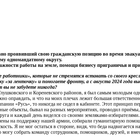
вно проявивший свою гражданскую позицию во время эвакуа
-му одномандатному округу.
ажности работы на земле, помощи бизнесу приграничья и пр
аботники», которые не стремятся вставать со своего кресла
у «за ленточку» и помогаете фронту, а с августа 2024 года в
вы не забудете никогда?
лушковского и Кореневского районов, я был самым молодым одно
но оправдать, и что на моих плечах лежит большая ответственн
пании «Русь», то никогда не сидел в кабинете. Этот принцип пе
ьные объекты, бывал на разных мероприятиях, проводил приёмы,
круга и каждый день виделся со своими земляками-избирателями.
ошены на поддержку нашей армии, собирали гуманитарную помощ
кость. Я не мог остаться в стороне, видя, что беда надвигается
о могу собрать команду сотрудников, помощников, друзей, и вм