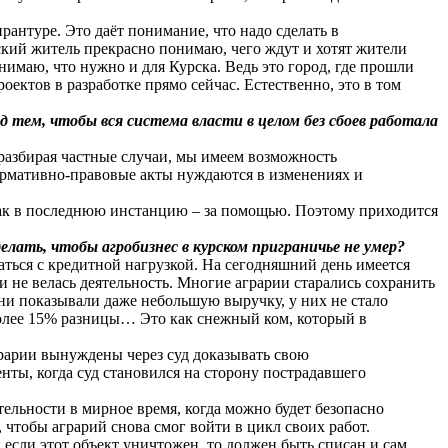
антуре. Это даёт понимание, что надо сделать в
ский житель прекрасно понимаю, чего ждут и хотят жители
имаю, что нужно и для Курска. Ведь это город, где прошли
оектов в разработке прямо сейчас. Естественно, это в том
 тем, чтобы вся система власти в целом без сбоев работала
 разбирая частные случаи, мы имеем возможность
 нормативно-правовые акты нуждаются в изменениях и
 как в последнюю инстанцию – за помощью. Поэтому приходится
лать, чтобы агробизнес в курском приграничье не умер?
ться с кредитной нагрузкой. На сегодняшний день имеется
ли не велась деятельность. Многие аграрии старались сохранить
 они показывали даже небольшую выручку, у них не стало
 более 15% разницы… Это как снежный ком, который в
грарии вынуждены через суд доказывать свою
нты, когда суд становился на сторону пострадавшего
ельности в мирное время, когда можно будет безопасно
 чтобы аграрий снова смог войти в цикл своих работ.
 если этот объект уничтожен, то должен быть списан и сам