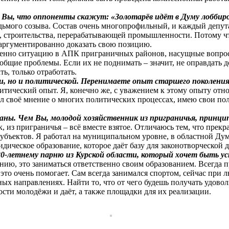
 Вы, что оппоненты скажут: «Золотарёв идёт в Думу лоббиро
ьмого созыва. Состав очень многопрофильный, и каждый депута
а, строительства, перерабатывающей промышленности. Потому чт
 аргументированно доказать свою позицию.
енно ситуацию в АПК приграничных районов, насущные вопросы
 общие проблемы. Если их не поднимать – значит, не оправдать 
ть, только отработать.
ии, но и политической. Перенимаете опыт старшего поколени
тический опыт. Я, конечно же, с уважением к этому опыту отн
ал своё мнение о многих политических процессах, имею свои пол
аны. Чем Вы, молодой хозяйственник из приграничья, принци
, из приграничья – всё вместе взятое. Отличаюсь тем, что прек
бъектов. Я работал на муниципальном уровне, в областной Думе
идическое образование, которое даёт базу для законотворческой 
 20-летнему парню из Курской области, который хочет быть у
нию, это заниматься ответственно своим образованием. Всегда п
 это очень помогает. Сам всегда занимался спортом, сейчас при
зных направлениях. Найти то, что от чего будешь получать удово
сти молодёжи и даёт, а также площадки для их реализации.