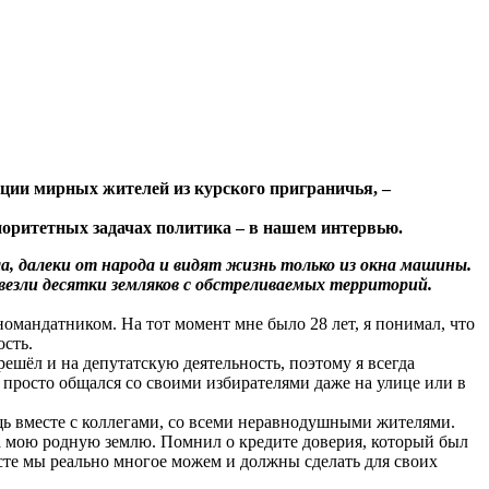
ции мирных жителей из курского приграничья, –
иоритетных задачах политика – в нашем интервью.
, далеки от народа и видят жизнь только из окна машины.
ывезли десятки земляков с обстреливаемых территорий.
мандатником. На тот момент мне было 28 лет, я понимал, что
ость.
решёл и на депутатскую деятельность, поэтому я всегда
 просто общался со своими избирателями даже на улице или в
ь вместе с коллегами, со всеми неравнодушными жителями.
 на мою родную землю. Помнил о кредите доверия, который был
есте мы реально многое можем и должны сделать для своих