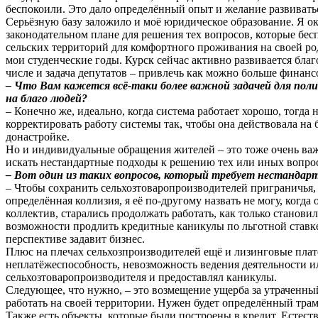
беспокоили. Это дало определённый опыт и желание развивать
Серьёзную базу заложило и моё юридическое образование. Я о
законодательном плане для решения тех вопросов, которые бе
сельских территорий для комфортного проживания на своей род
мои студенческие годы. Курск сейчас активно развивается благ
числе и задача депутатов – привлечь как можно больше финанс
– Что Вам кажется всё-таки более важной задачей для поли
на благо людей?
– Конечно же, идеально, когда система работает хорошо, тогд
корректировать работу системы так, чтобы она действовала на
донастройке.
Но и индивидуальные обращения жителей – это тоже очень важ
искать нестандартные подходы к решению тех или иных вопро
– Вот один из таких вопросов, который требует нестандартн
– Чтобы сохранить сельхозтоваропроизводителей приграничья,
определённая коллизия, я её по-другому назвать не могу, когда
коллектив, старались продолжать работать, как только станови
возможности продлить кредитные каникулы по льготной ставке
перспективе задавит бизнес.
Плюс на плечах сельхозпроизводителей ещё и лизинговые плат
неплатёжеспособность, невозможность ведения деятельности ил
сельхозтоваропроизводителя и предоставлял каникулы.
Следующее, что нужно, – это возмещение ущерба за утраченный
работать на своей территории. Нужен будет определённый трамп
Также есть объекты, которые были построены в кредит. Естест