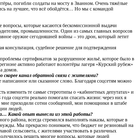
онтёры, погибли солдаты на мосту в Званном. Очень тяжёлые
ись на лучшее, что всё обойдётся… Но мы с командой
рые вопросы, которые касаются бескомиссионной выдачи
водителям, промышленности. Один из самых главных вопросов
главное оружие сегодняшней войны – это дрон, который летит
я консультация, судебное решение для подтверждения
 проблемы сертификатов за разрушенное жильё, которое было в
 регионе активно работают волонтёры лагеря «Курский рубеж»
а домов.
о скорее канал обратной связи с жителями?
е написанное или сказанное слово. Благодаря соцсетям можно
ость изменить те самые стереотипы о «кабинетных депутатах» и
 года соцсети реально помогали спасать жизни: через них я
ю, мне приходили сотни сообщений, мои помощники в штабе
ции людей.
ма… Какой опыт вынесли из этой работы?
ного района, всегда стремился выполнять наказы, которые в
 нужды. Мы прекрасно понимаем, что бюджет не резиновый на
лавой сельсовета, с жителями участвовать в различных
получилось решить многие вопросы, которые людей