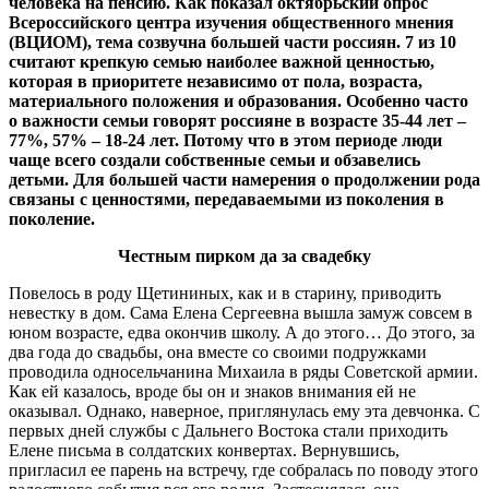
человека на пенсию. Как показал октябрьский опрос
Всероссийского центра изучения общественного мнения
(ВЦИОМ), тема созвучна большей части россиян. 7 из 10
считают крепкую семью наиболее важной ценностью,
которая в приоритете независимо от пола, возраста,
материального положения и образования. Особенно часто
о важности семьи говорят россияне в возрасте 35-44 лет –
77%, 57% – 18-24 лет. Потому что в этом периоде люди
чаще всего создали собственные семьи и обзавелись
детьми. Для большей части намерения о продолжении рода
связаны с ценностями, передаваемыми из поколения в
поколение.
Честным пирком да за свадебку
Повелось в роду Щетининых, как и в старину, приводить
невестку в дом. Сама Елена Сергеевна вышла замуж совсем в
юном возрасте, едва окончив школу. А до этого… До этого, за
два года до свадьбы, она вместе со своими подружками
проводила односельчанина Михаила в ряды Советской армии.
Как ей казалось, вроде бы он и знаков внимания ей не
оказывал. Однако, наверное, приглянулась ему эта девчонка. С
первых дней службы с Дальнего Востока стали приходить
Елене письма в солдатских конвертах. Вернувшись,
пригласил ее парень на встречу, где собралась по поводу этого