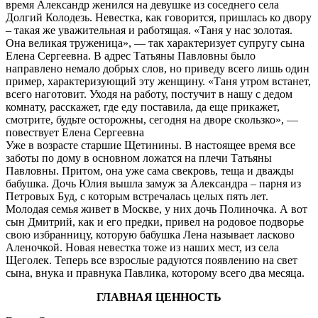
время Александр женился на девушке из соседнего села
Долгий Колодезь. Невестка, как говорится, пришлась ко двору
– такая же уважительная и работящая. «Таня у нас золотая.
Она великая труженица», — так характеризует супругу сына
Елена Сергеевна. В адрес Татьяны Павловны было
направлено немало добрых слов, но приведу всего лишь один
пример, характеризующий эту женщину. «Таня утром встанет,
всего наготовит. Уходя на работу, постучит в нашу с дедом
комнату, расскажет, где еду поставила, да еще прикажет,
смотрите, будьте осторожны, сегодня на дворе скользко», —
повествует Елена Сергеевна
Уже в возрасте старшие Щетинины. В настоящее время все
заботы по дому в основном ложатся на плечи Татьяны
Павловны. Притом, она уже сама свекровь, теща и дважды
бабушка. Дочь Юлия вышла замуж за Александра – парня из
Петровых Буд, с которым встречалась целых пять лет.
Молодая семья живет в Москве, у них дочь Полиночка. А вот
сын Дмитрий, как и его предки, привел на родовое подворье
свою избранницу, которую бабушка Лена называет ласково
Аленочкой. Новая невестка тоже из наших мест, из села
Щеголек. Теперь все взрослые радуются появлению на свет
сына, внука и правнука Павлика, которому всего два месяца.
ГЛАВНАЯ ЦЕННОСТЬ