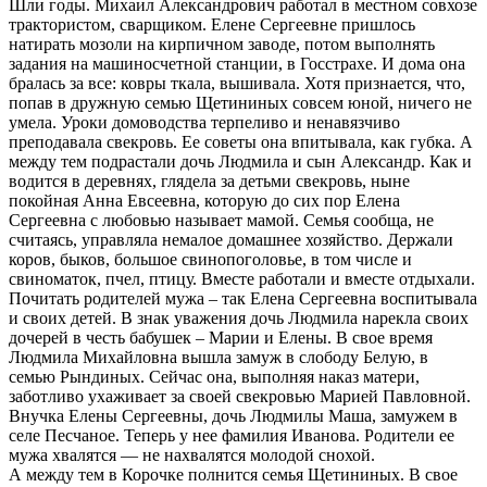
Шли годы. Михаил Александрович работал в местном совхозе
трактористом, сварщиком. Елене Сергеевне пришлось
натирать мозоли на кирпичном заводе, потом выполнять
задания на машиносчетной станции, в Госстрахе. И дома она
бралась за все: ковры ткала, вышивала. Хотя признается, что,
попав в дружную семью Щетининых совсем юной, ничего не
умела. Уроки домоводства терпеливо и ненавязчиво
преподавала свекровь. Ее советы она впитывала, как губка. А
между тем подрастали дочь Людмила и сын Александр. Как и
водится в деревнях, глядела за детьми свекровь, ныне
покойная Анна Евсеевна, которую до сих пор Елена
Сергеевна с любовью называет мамой. Семья сообща, не
считаясь, управляла немалое домашнее хозяйство. Держали
коров, быков, большое свинопоголовье, в том числе и
свиноматок, пчел, птицу. Вместе работали и вместе отдыхали.
Почитать родителей мужа – так Елена Сергеевна воспитывала
и своих детей. В знак уважения дочь Людмила нарекла своих
дочерей в честь бабушек – Марии и Елены. В свое время
Людмила Михайловна вышла замуж в слободу Белую, в
семью Рындиных. Сейчас она, выполняя наказ матери,
заботливо ухаживает за своей свекровью Марией Павловной.
Внучка Елены Сергеевны, дочь Людмилы Маша, замужем в
селе Песчаное. Теперь у нее фамилия Иванова. Родители ее
мужа хвалятся — не нахвалятся молодой снохой.
А между тем в Корочке полнится семья Щетининых. В свое