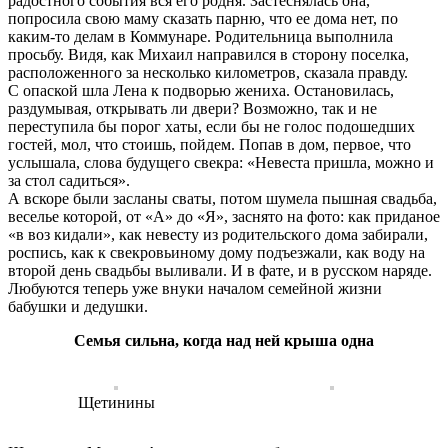
радостного события вся его родня. Застеснялась она,
попросила свою маму сказать парню, что ее дома нет, по
каким-то делам в Коммунаре. Родительница выполнила
просьбу. Видя, как Михаил направился в сторону поселка,
расположенного за несколько километров, сказала правду.
С опаской шла Лена к подворью жениха. Остановилась,
раздумывая, открывать ли двери? Возможно, так и не
переступила бы порог хаты, если бы не голос подошедших
гостей, мол, что стоишь, пойдем. Попав в дом, первое, что
услышала, слова будущего свекра: «Невеста пришла, можно и
за стол садиться».
А вскоре были засланы сваты, потом шумела пышная свадьба,
веселье которой, от «А» до «Я», заснято на фото: как приданое
«в воз кидали», как невесту из родительского дома забирали,
роспись, как к свекровьиному дому подъезжали, как воду на
второй день свадьбы выливали. И в фате, и в русском наряде.
Любуются теперь уже внуки началом семейной жизни
бабушки и дедушки.
Семья сильна, когда над ней крыша одна
Щетинины