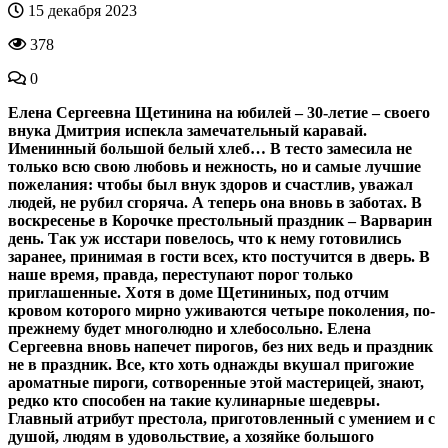
15 декабря 2023
378
0
Елена Сергеевна Щетинина на юбилей – 30-летие – своего
внука Дмитрия испекла замечательный каравай.
Именинный большой белый хлеб… В тесто замесила не
только всю свою любовь и нежность, но и самые лучшие
пожелания: чтобы был внук здоров и счастлив, уважал
людей, не рубил сгоряча. А теперь она вновь в заботах. В
воскресенье в Корочке престольный праздник – Варварин
день. Так уж исстари повелось, что к нему готовились
заранее, принимая в гости всех, кто постучится в дверь. В
наше время, правда, переступают порог только
приглашенные. Хотя в доме Щетининых, под отчим
кровом которого мирно уживаются четыре поколения, по-
прежнему будет многолюдно и хлебосольно. Елена
Сергеевна вновь напечет пирогов, без них ведь и праздник
не в праздник. Все, кто хоть однажды вкушал пригожие
ароматные пироги, сотворенные этой мастерицей, знают,
редко кто способен на такие кулинарные шедевры.
Главный атрибут престола, приготовленный с умением и с
душой, людям в удовольствие, а хозяйке большого