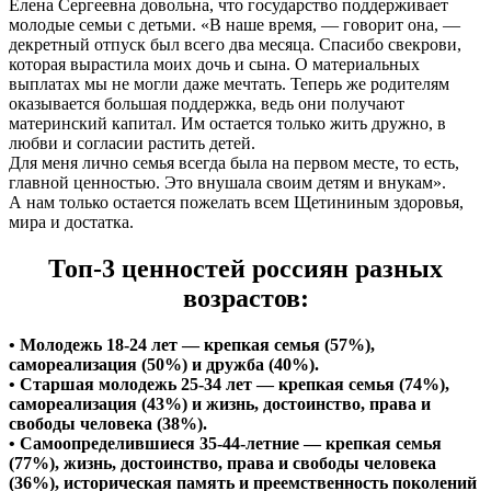
Елена Сергеевна довольна, что государство поддерживает
молодые семьи с детьми. «В наше время, — говорит она, —
декретный отпуск был всего два месяца. Спасибо свекрови,
которая вырастила моих дочь и сына. О материальных
выплатах мы не могли даже мечтать. Теперь же родителям
оказывается большая поддержка, ведь они получают
материнский капитал. Им остается только жить дружно, в
любви и согласии растить детей.
Для меня лично семья всегда была на первом месте, то есть,
главной ценностью. Это внушала своим детям и внукам».
А нам только остается пожелать всем Щетининым здоровья,
мира и достатка.
Топ-3 ценностей россиян разных
возрастов:
• Молодежь 18-24 лет — крепкая семья (57%),
самореализация (50%) и дружба (40%).
• Старшая молодежь 25-34 лет — крепкая семья (74%),
самореализация (43%) и жизнь, достоинство, права и
свободы человека (38%).
• Самоопределившиеся 35-44-летние — крепкая семья
(77%), жизнь, достоинство, права и свободы человека
(36%), историческая память и преемственность поколений