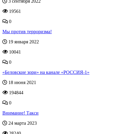
3 сентября 2022
19561
0
Мы против терроризма!
19 января 2022
10041
0
«Беловские зори» на канале «РОССИЯ-1»
18 июня 2021
194844
0
Внимание! Такси
24 марта 2023
28240