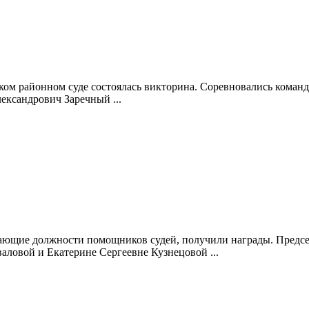
ском районном суде состоялась викторина. Соревновались коман
ександрович Заречный ...
имающие должности помощников судей, получили награды. Предс
ловой и Екатерине Сергеевне Кузнецовой ...