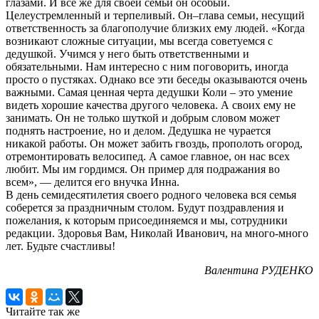
глазами. И все же для своей семьи он особый.
Целеустремленный и терпеливый. Он–глава семьи, несущий
ответственность за благополучие близких ему людей. «Когда
возникают сложные ситуации, мы всегда советуемся с
дедушкой. Учимся у него быть ответственными и
обязательными. Нам интересно с ним поговорить, иногда
просто о пустяках. Однако все эти беседы оказываются очень
важными. Самая ценная черта дедушки Коли – это умение
видеть хорошие качества другого человека. А своих ему не
занимать. Он не только шуткой и добрым словом может
поднять настроение, но и делом. Дедушка не чурается
никакой работы. Он может забить гвоздь, прополоть огород,
отремонтировать велосипед. А самое главное, он нас всех
любит. Мы им гордимся. Он пример для подражания во
всем», — делится его внучка Инна.
В день семидесятилетия своего родного человека вся семья
соберется за праздничным столом. Будут поздравления и
пожелания, к которым присоединяемся и мы, сотрудники
редакции. Здоровья Вам, Николай Иванович, на много-много
лет. Будьте счастливы!
Валентина РУДЕНКО
Читайте так же