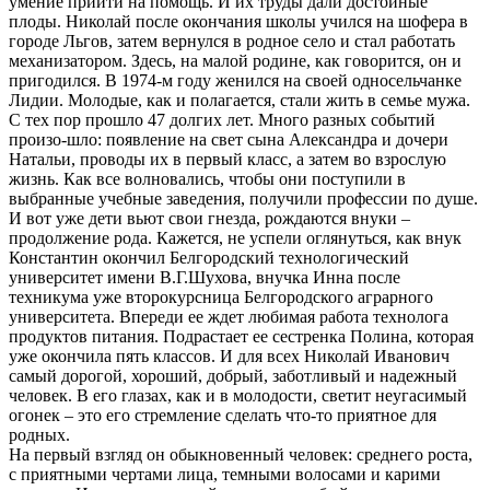
умение прийти на помощь. И их труды дали достойные
плоды. Николай после окончания школы учился на шофера в
городе Льгов, затем вернулся в родное село и стал работать
механизатором. Здесь, на малой родине, как говорится, он и
пригодился. В 1974-м году женился на своей односельчанке
Лидии. Молодые, как и полагается, стали жить в семье мужа.
С тех пор прошло 47 долгих лет. Много разных событий
произо-шло: появление на свет сына Александра и дочери
Натальи, проводы их в первый класс, а затем во взрослую
жизнь. Как все волновались, чтобы они поступили в
выбранные учебные заведения, получили профессии по душе.
И вот уже дети вьют свои гнезда, рождаются внуки –
продолжение рода. Кажется, не успели оглянуться, как внук
Константин окончил Белгородский технологический
университет имени В.Г.Шухова, внучка Инна после
техникума уже второкурсница Белгородского аграрного
университета. Впереди ее ждет любимая работа технолога
продуктов питания. Подрастает ее сестренка Полина, которая
уже окончила пять классов. И для всех Николай Иванович
самый дорогой, хороший, добрый, заботливый и надежный
человек. В его глазах, как и в молодости, светит неугасимый
огонек – это его стремление сделать что-то приятное для
родных.
На первый взгляд он обыкновенный человек: среднего роста,
с приятными чертами лица, темными волосами и карими