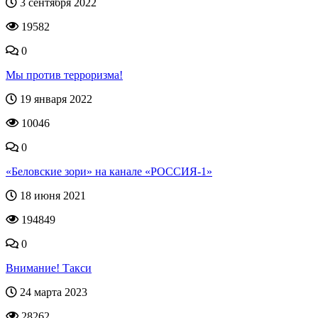
3 сентября 2022
19582
0
Мы против терроризма!
19 января 2022
10046
0
«Беловские зори» на канале «РОССИЯ-1»
18 июня 2021
194849
0
Внимание! Такси
24 марта 2023
28262