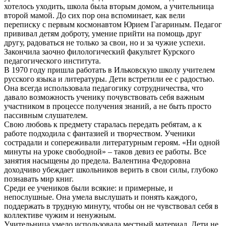
хотелось уходить, школа была вторым домом, а учительница
второй мамой. До сих пор она вспоминает, как вели
переписку с первым космонавтом Юрием Гагариным. Педагог
прививал детям доброту, умение прийти на помощь друг
другу, радоваться не только за свои, но и за чужие успехи.
Закончила заочно филологический факультет Курского
педагогического института.
В 1970 году пришла работать в Ильковскую школу учителем
русского языка и литературы. Дети встретили ее с радостью.
Она всегда использовала педагогику сотрудничества, что
давало возможность ученику почувствовать себя важным
участником в процессе получения знаний, а не быть просто
пассивным слушателем.
Свою любовь к предмету старалась передать ребятам, а к
работе подходила с фантазией и творчеством. Ученики
сострадали и сопереживали литературным героям. «Ни одной
минуты на уроке свободной» – таков девиз ее работы. Все
занятия насыщены до предела. Валентина Федоровна
доходчиво убеждает школьников верить в свои силы, глубоко
познавать мир книг.
Среди ее учеников были всякие: и примерные, и
непослушные. Она умела выслушать и понять каждого,
поддержать в трудную минуту, чтобы он не чувствовал себя в
коллективе чужим и ненужным.
Учительница умело использовала местный материал. Дети не