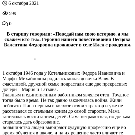
6 октября 2021
599
0
В старину говорили: «Поведай нам свою историю, а мы
скажем кто ты». Героиня нашего повествования Песцова
Валентина Федоровна проживает в селе Илек с рождения.
1 октября 1946 года у Котельниковых Федора Ивановича и
Марфы Михайловны родилась милая девочка Валя. В
счастливой, дружной семье подрастали еще две прекрасных
дочери – Мария и Татьяна.
Главным и единственным работником являлся отец. Трудное
тогда было время. Не так давно закончилась война. Жили
небогато. Папа первым в колхозе освоил трактор и уже не
расставался со стальным конем до самой старости. Мама
занималась воспитанием детей. Сама неграмотная, но дочкам
старалась дать образование.
Большинство людей выбирают будущую профессию еще во
время обучения в школе, и на их решение часто влияют те