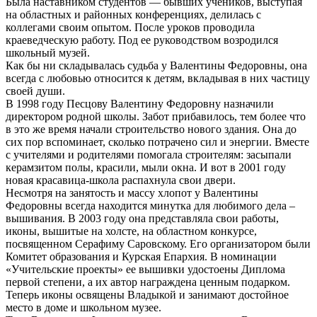
Была наставником студентов — бывших учеников, выступая
на областных и районных конференциях, делилась с
коллегами своим опытом. После уроков проводила
краеведческую работу. Под ее руководством возродился
школьный музей.
Как бы ни складывалась судьба у Валентины Федоровны, она
всегда с любовью относится к детям, вкладывая в них частицу
своей души.
В 1998 году Песцову Валентину Федоровну назначили
директором родной школы. Забот прибавилось, тем более что
в это же время начали строительство нового здания. Она до
сих пор вспоминает, сколько потрачено сил и энергии. Вместе
с учителями и родителями помогала строителям: засыпали
керамзитом полы, красили, мыли окна. И вот в 2001 году
новая красавица-школа распахнула свои двери.
Несмотря на занятость и массу хлопот у Валентины
Федоровны всегда находится минутка для любимого дела –
вышивания. В 2003 году она представляла свои работы,
иконы, вышитые на холсте, на областном конкурсе,
посвященном Серафиму Саровскому. Его организатором были
Комитет образования и Курская Епархия. В номинации
«Учительские проекты» ее вышивки удостоены Диплома
первой степени, а их автор награждена ценным подарком.
Теперь иконы освящены Владыкой и занимают достойное
место в доме и школьном музее.