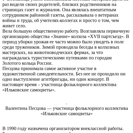
раз видели своих родителей, близких родственников на
страницах газет и журналов. Она являлась внештатным
сотрудником районной газеты, рассказывала о ветеранах
войны и труда, об учителях-коллегах и просто о том, чем
живет село.
Вела большую общественную работу. Возглавляла первичную
организацию общества «Знание» колхоза «ХVII партсъезд». В
период уборки урожая ее часто можно было увидеть в поле
среди тружеников. Зимой проводила беседы в колхозных
мастерских, на животноводческих фермах, за что
награждалась туристическими путевками по городам
Золотого кольца России.
Песцова принимала самое активное участие в
художественной самодеятельности. Без нее не проходило ни
одно выступление агитбригады, ни один концерт. В
настоящее время – участница фольклорного коллектива
«Ильковские самоцветы».
Валентина Песцова — участница фольклорного коллектива
«Ильковские самоцветы»
В 1990 году назначена организатором внеклассной работы.