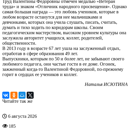
Труд Валентины Федоровны отмечен медалью «Ветеран
труда» и знаком «Отличник народного просвещения». Однако
самая большая награда — это любовь учеников, которые в
любом возрасте останутся для нее мальчишками и
девчонками, которых она учила слушать, писать, считать,
думать и тихо ходить по коридорам школы. Своим
педагогическим мастерством, высоким уровнем культуры она
заслужила авторитет учащихся, коллег, родителей,
общественности.
В 2013 году в возрасте 67 лет ушла на заслуженный отдых,
отработав в сфере образования 49 лет.
Выпускники, которым по 50 и более лет, не забывают своего
любимого педагога, они частые гости в ее доме. Огонек,
зажженный когда-то Валентиной Федоровной, по-прежнему
горит в сердцах ее учеников и коллег.
Наталья ИСЮТИНА
Читайте так же
6 августа 2026
185