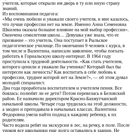
учителя, которые открыли им дверь в ту или иную страну
знаний.
Из воспоминания педагога:
«Мы очень любили и уважали своего учителя, и мне казалось,
что лучше профессии нет на земле. Именно Анна Семеновна
Шкилева оказала большое влияние на мой выбор профессии».
Окончена семилетняя школа… Девушка уже знала, что ее
призвание – это учитель. Она поступает в Рыльское
педагогическое училище. По окончании 9 человек с курса, в
том числе и Валентина, написали заявление, чтобы поехать
работать в Горнальскую школу-интернат. В 1964 году
приступила к трудовой деятельности. «Как стать учителем,
которого ценили и уважали бы ученики? Который был бы
интересен как личность? Как воспитать в себе любовь к
профессии, труднее которой нет на Земле?», — об этом думал
молодой специалист.
Два года проработала воспитателем и учителем пения. Все
боялась: полюбят ли ее дети? Потом перевелась в Беловский
район. Ее назначили директором Красно-Бахмутчанской
начальной школы. Четыре года трудилась на этой должности,
а заодно и преподавала в начальных классах. Валентина
Федоровна умела найти подход к каждому ребенку, к их
родителям.
Часто водила ребят на экскурсии в лес, на речку, в поле. После
уроков все школьники еще долго оставались в здании. Не