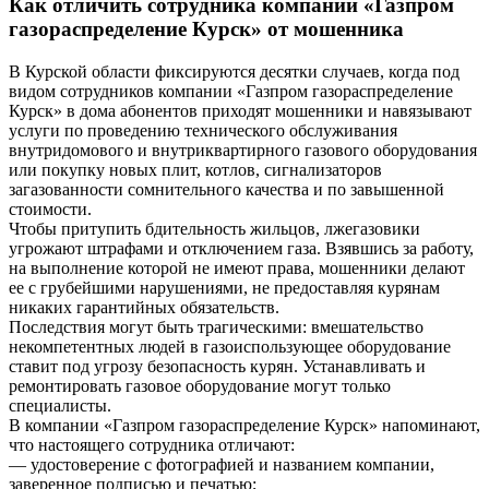
Как отличить сотрудника компании «Газпром
газораспределение Курск» от мошенника
В Курской области фиксируются десятки случаев, когда под
видом сотрудников компании «Газпром газораспределение
Курск» в дома абонентов приходят мошенники и навязывают
услуги по проведению технического обслуживания
внутридомового и внутриквартирного газового оборудования
или покупку новых плит, котлов, сигнализаторов
загазованности сомнительного качества и по завышенной
стоимости.
Чтобы притупить бдительность жильцов, лжегазовики
угрожают штрафами и отключением газа. Взявшись за работу,
на выполнение которой не имеют права, мошенники делают
ее с грубейшими нарушениями, не предоставляя курянам
никаких гарантийных обязательств.
Последствия могут быть трагическими: вмешательство
некомпетентных людей в газоиспользующее оборудование
ставит под угрозу безопасность курян. Устанавливать и
ремонтировать газовое оборудование могут только
специалисты.
В компании «Газпром газораспределение Курск» напоминают,
что настоящего сотрудника отличают:
— удостоверение с фотографией и названием компании,
заверенное подписью и печатью;