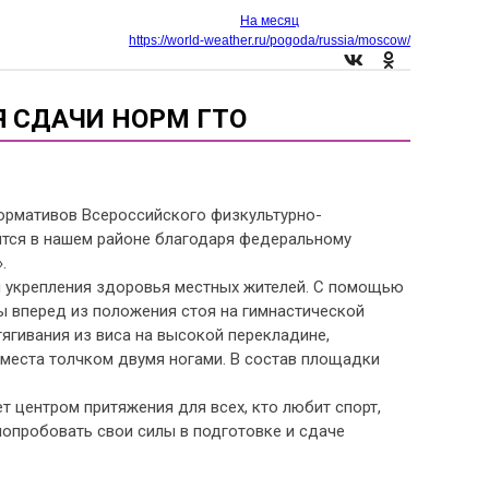
На месяц
https://world-weather.ru/pogoda/russia/moscow/
Я СДАЧИ НОРМ ГТО
ормативов Всероссийского физкультурно-
вится в нашем районе благодаря федеральному
.
ля укрепления здоровья местных жителей. С помощью
 вперед из положения стоя на гимнастической
тягивания из виса на высокой перекладине,
 места толчком двумя ногами. В состав площадки
 центром притяжения для всех, кто любит спорт,
опробовать свои силы в подготовке и сдаче