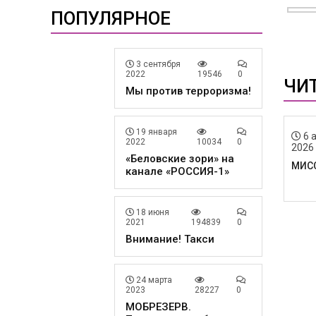
ПОПУЛЯРНОЕ
3 сентября
2022
19546
0
ЧИ
Мы против терроризма!
19 января
6 
2022
10034
0
2026
«Беловские зори» на
МИС
канале «РОССИЯ-1»
18 июня
2021
194839
0
Внимание! Такси
24 марта
2023
28227
0
МОБРЕЗЕРВ.