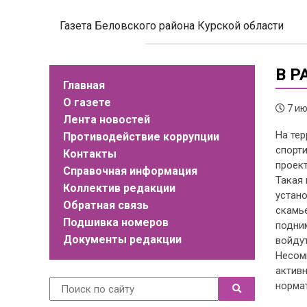
Газета Беловского района Курской области
В Р
Главная
О газете
7 ию
Лента новостей
На те
Противодействие коррупции
спорти
Контакты
проек
Справочная информация
Такая 
Коллектив редакции
устан
Обратная связь
скамье
Подшивка номеров
подним
Документы редакции
войдут
Несомн
актив
норма