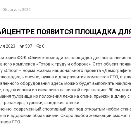
06 августа 2026
АЙЦЕНТРЕ ПОЯВИТСЯ ПЛОЩАДКА ДЛ
ля 2023
507
0
рритории ФОК «Олимп» возводится площадка для выполнения н
вного комплекса «Готов к труду и обороне». Этот объект поя
ту «Спорт – норма жизни» национального проекта «Демография»
площадка, конечно, нужна и для развития комплекса ГТО, и д
овленного оборудования здесь можно будет выполнять наклоны
, подтягивания из виса лежа на низкой перекладине 90 см, под
ания туловища из положения лежа на спине, прыжки в длину с
 тренажеры, турники, шведские стенки.
енно, современный спортивный зал под открытым небом станет
ный и здоровый образ жизни. Скоро любой желающий сможет п
тивов ГТО.