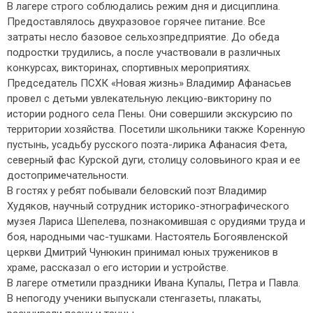
В лагере строго соблюдались режим дня и дисциплина.
Предоставлялось двухразовое горячее питание. Все
затраты несло базовое сельхозпредприятие. До обеда
подростки трудились, а после участвовали в различных
конкурсах, викторинах, спортивных мероприятиях.
Председатель ПСХК «Новая жизнь» Владимир Афанасьев
провел с детьми увлекательную лекцию-викторину по
истории родного села Пены. Они совершили экскурсию по
территории хозяйства. Посетили школьники также Коренную
пустынь, усадьбу русского поэта-лирика Афанасия Фета,
северный фас Курской дуги, столицу соловьиного края и ее
достопримечательности.
В гостях у ребят побывали беловский поэт Владимир
Худяков, научный сотрудник историко-этнографического
музея Лариса Шепелева, познакомившая с орудиями труда и
боя, народными час-тушками. Настоятель Богоявленской
церкви Дмитрий Чунюкин принимал юных тружеников в
храме, рассказал о его истории и устройстве.
В лагере отметили праздники Ивана Купалы, Петра и Павла.
В непогоду ученики выпускали стенгазеты, плакаты,