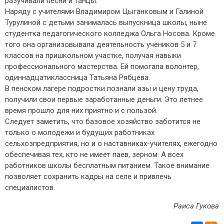
разучивали песни и танцы.
Наряду с учителями Владимиром Цыганковым и Галиной
Турулиной с детьми занималась выпускница школы, ныне
студентка педагогического колледжа Ольга Носова. Кроме
того она организовывала деятельность учеников 5 и 7
классов на пришкольном участке, получая навыки
профессионального мастерства. Ей помогала волонтер,
одиннадцатиклассница Татьяна Рябцева.
В пенском лагере подростки познали азы и цену труда,
получили свои первые заработанные деньги. Это летнее
время прошло для них приятно и с пользой.
Следует заметить, что базовое хозяйство заботится не
только о молодежи и будущих работниках
сельхозпредприятия, но и о наставниках-учителях, ежегодно
обеспечивая тех, кто не имеет паев, зерном. А всех
работников школы бесплатным питанием. Такое внимание
позволяет сохранить кадры на селе и привлечь
специалистов.
Раиса Гукова