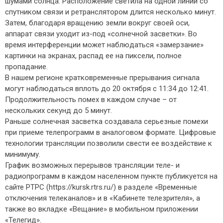
шумами солнца. Расположение светила на одной линии со
спутником связи и ретранслятором длится несколько минут.
Затем, благодаря вращению земли вокруг своей оси,
аппарат связи уходит из-под «солнечной засветки». Во
время интерференции может наблюдаться «замерзание»
картинки на экранах, распад ее на пиксели, полное
пропадание.
В нашем регионе кратковременные прерывания сигнала
могут наблюдаться вплоть до 20 октября с 11:34 до 12:41.
Продолжительность помех в каждом случае – от
нескольких секунд до 5 минут.
Раньше солнечная засветка создавала серьезные помехи
при приеме телепрограмм в аналоговом формате. Цифровые
технологии трансляции позволили свести ее воздействие к
минимуму.
График возможных перерывов трансляции теле- и
радиопрограмм в каждом населенном пункте публикуется на
сайте РТРС (https://kursk.rtrs.ru/) в разделе «Временные
отключения телеканалов» и в «Кабинете телезрителя», а
также во вкладке «Вещание» в мобильном приложении
«Телегид».