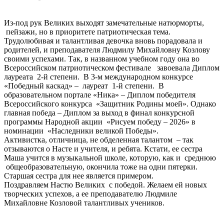
Из-под рук Великих выходят замечательные натюрморты,
пейзажи, но в приоритете патриотическая тема.
Трудолюбивая и талантливая девочка вновь порадовала и
родителей, и преподавателя Людмилу Михайловну Козлову
своими успехами. Так, в названном учебном году она во
Всероссийском патриотическом фестивале завоевала Диплом
лауреата 2-й степени. В 3-м международном конкурсе
«Победный каскад» – лауреат 1-й степени. В
образовательном портале «Ника» – Диплом победителя
Всероссийского конкурса «Защитник Родины моей». Однако
главная победа – Диплом за выход в финал конкурсной
программы Народной акции «Рисуем победу – 2026» в
номинации «Наследники великой Победы».
Активистка, отличница, не обделенная талантом – так
отзываются о Насте и учителя, и ребята. Кстати, ее сестра
Маша учится в музыкальной школе, которую, как и среднюю
общеобразовательную, окончила тоже на одни пятерки.
Старшая сестра для нее является примером.
Поздравляем Настю Великих с победой. Желаем ей новых
творческих успехов, а ее преподавателю Людмиле
Михайловне Козловой талантливых учеников.