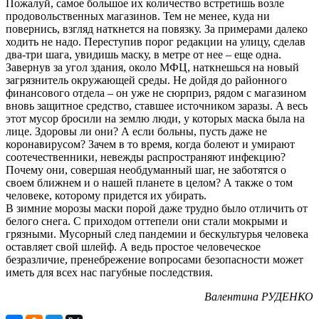
Пожалуй, самое большое их количество встретишь возле
продовольственных магазинов. Тем не менее, куда ни
повернись, взгляд наткнется на повязку. За примерами далеко
ходить не надо. Переступив порог редакции на улицу, сделав
два-три шага, увидишь маску, в метре от нее – еще одна.
Завернув за угол здания, около МФЦ, наткнешься на новый
загрязнитель окружающей среды. Не дойдя до районного
финансового отдела – он уже не сюрприз, рядом с магазином
вновь защитное средство, ставшее источником заразы. А весь
этот мусор бросили на землю люди, у которых маска была на
лице. Здоровы ли они? А если больны, пусть даже не
коронавирусом? Зачем в то время, когда болеют и умирают
соотечественники, невежды распространяют инфекцию?
Почему они, совершая необдуманный шаг, не заботятся о
своем ближнем и о нашей планете в целом? А также о том
человеке, которому придется их убирать.
В зимние морозы маски порой даже трудно было отличить от
белого снега. С приходом оттепели они стали мокрыми и
грязными. Мусорный след пандемии и бескультурья человека
оставляет свой шлейф. А ведь простое человеческое
безразличие, пренебрежение вопросами безопасности может
иметь для всех нас пагубные последствия.
Валентина РУДЕНКО