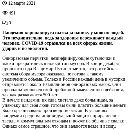
12 марта 2021
491
0
Пандемия коронавируса вызвала панику у многих людей.
Это неудивительно, ведь за здоровье переживает каждый
человек. COVID-19 отразился на всех сферах жизни,
ударив и по экологии.
Одноразовые перчатки, дезинфицирующие бутылочки и
маски превратились в новый тип мусора. В конце декабря
прошлого года Владимир Путин отметил, что российская
система сбора мусора оказалась не готова к такому
увеличению объема. Только в России каждый день в мусорки
отправляется около 10 миллионов одноразовых масок. Они
признаны экологической проблемой замедленного действия,
так как разлагаются 500 лет.
В начале пандемии их едва хватало даже больницам, за
упаковку для себя люди готовы были платить большие деньги.
Было организовано производство масок. В условиях
пандемии средства индивидуальной защиты приравняли к
твердым коммунальным отходам и во-зят на обычные свалки.
Однако самое страшное, что они валяются везде и всюду.