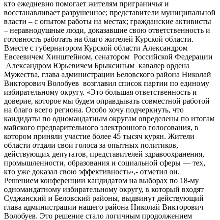
кто ежедневно помогает жителям приграничья и
восстанавливает разрушенное; представители муниципальной
власти – с опытом работы на местах; гражданские активисты
– неравнодушные люди, доказавшие свою ответственность и
готовность работать на благо жителей Курской области.
Вместе с губернатором Курской области Александром
Евсеевичем Хинштейном, сенатором Российской Федерации
Александром Юрьевичем Брыксиным кавалер ордена
Мужества, глава администрации Беловского района Николай
Викторович Волобуев возглавил список партии по единому
избирательному округу. «Это большая ответственность и
доверие, которое мы будем оправдывать совместной работой
на благо всего региона. Особо хочу подчеркнуть, что
кандидаты по одномандатным округам определены по итогам
майского предварительного электронного голосования, в
котором приняли участие более 45 тысяч курян. Жители
области отдали свои голоса за опытных политиков,
действующих депутатов, представителей здравоохранения,
промышленности, образования и социальной сферы — тех,
кто уже доказал свою эффективность»,- отметил он.
Решением конференции кандидатом на выборах по 18-му
одномандатному избирательному округу, в который входят
Суджанский и Беловский районы, выдвинут действующий
глава администрации нашего района Николай Викторович
Волобуев. Это решение стало логичным продолжением