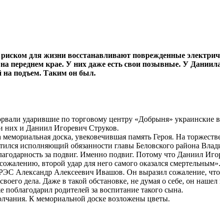
с риском для жизни восстанавливают поврежденные электрич
 на переднем крае. У них даже есть свои позывные. У Дании
 на подъем. Таким он был.
орвали ударившие по торговому центру «Добрыня» украинские во
ди них и Даниил Игоревич Струков.
а мемориальная доска, увековечившая память Героя. На торжес
ратился исполняющий обязанности главы Беловского района Вла
лагодарность за подвиг. Именно подвиг. Потому что Даниил Игор
ожалению, второй удар для него самого оказался смертельным»
РЭС Александр Алексеевич Ивашов. Он выразил сожаление, что 
оего дела. Даже в такой обстановке, не думая о себе, он нашел
е поблагодарил родителей за воспитание такого сына.
лчания. К мемориальной доске возложены цветы.