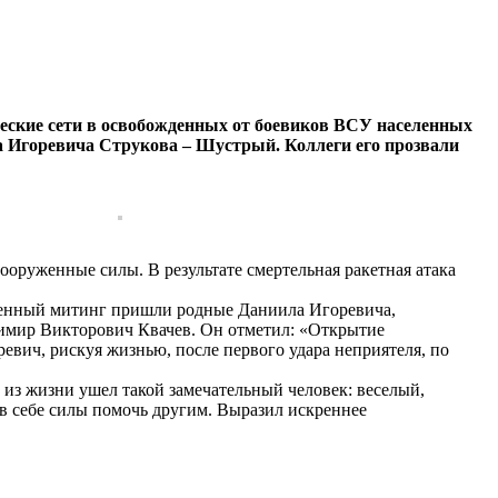
еские сети в освобожденных от боевиков ВСУ населенных
ла Игоревича Струкова – Шустрый. Коллеги его прозвали
оруженные силы. В результате смертельная ракетная атака
твенный митинг пришли родные Даниила Игоревича,
димир Викторович Квачев. Он отметил: «Открытие
евич, рискуя жизнью, после первого удара неприятеля, по
.
из жизни ушел такой замечательный человек: веселый,
 в себе силы помочь другим. Выразил искреннее