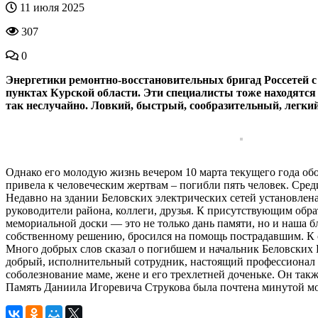
11 июля 2025
307
0
Энергетики ремонтно-восстановительных бригад Россетей 
пунктах Курской области. Эти специалисты тоже находятся
так неслучайно. Ловкий, быстрый, сообразительный, легкий
Однако его молодую жизнь вечером 10 марта текущего года об
привела к человеческим жертвам – погибли пять человек. Сре
Недавно на здании Беловских электрических сетей установлен
руководители района, коллеги, друзья. К присутствующим об
мемориальной доски — это не только дань памяти, но и наша б
собственному решению, бросился на помощь пострадавшим. К с
Много добрых слов сказал о погибшем и начальник Беловских 
добрый, исполнительный сотрудник, настоящий профессионал св
соболезнование маме, жене и его трехлетней доченьке. Он такж
Память Даниила Игоревича Струкова была почтена минутой мо