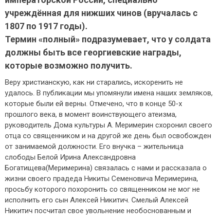
учреждённая для нижших чинов (вручалась с
1807 по 1917 годы).
Термин «полный» подразумевает, что у солдата
должны быть все георгиевские награды,
которые возможно получить.
Веру христианскую, как ни старались, искоренить не
удалось. В публикации мы упомянули имена наших земляков,
которые были ей верны. Отмечено, что в конце 50-х
прошлого века, в момент воинствующего атеизма,
руководитель Дома культуры А. Меримерин схоронил своего
отца со священником и на другой же день был освобожден
от занимаемой должности. Его внучка – жительница
слободы Белой Ирина Александровна
Богатищева(Меримерина) связалась с нами и рассказала о
жизни своего прадеда Никиты Семеновича Меримерина,
просьбу которого похоронить со священником не мог не
исполнить его сын Алексей Никитич. Смелый Алексей
Никитич посчитал свое увольнение необоснованным и