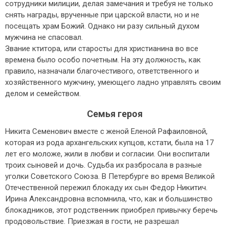
сотрудники милиции, делая замечания и требуя не только
снять награды, врученные при царской власти, но и не
посещать храм Божий. Однако ни разу сильный духом
мужчина не спасовал.
Звание ктитора, или старосты для христианина во все
времена было особо почетным. На эту должность, как
правило, назначали благочестивого, ответственного и
хозяйственного мужчину, умеющего ладно управлять своим
делом и семейством.
Семья героя
Никита Семенович вместе с женой Еленой Рафаиловной,
которая из рода архангельских купцов, кстати, была на 17
лет его моложе, жили в любви и согласии. Они воспитали
троих сыновей и дочь. Судьба их разбросала в разные
уголки Советского Союза. В Петербурге во время Великой
Отечественной пережил блокаду их сын Федор Никитич.
Ирина Александровна вспомнила, что, как и большинство
блокадников, этот родственник приобрел привычку беречь
продовольствие. Приезжая в гости, не разрешал