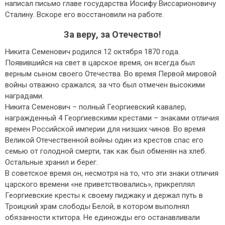
написал письмо главе государства Иосифу Виссарионовичу
Сталину. Вскоре его восстановили на работе.
За веру, за Отечество!
Никита Семенович родился 12 октября 1870 года.
Появившийся на свет в царское время, он всегда был
верным сыном своего Отечества. Во время Первой мировой
войны отважно сражался, за что был отмечен высокими
наградами.
Никита Семенович – полный Георгиевский кавалер,
награжденный 4 Георгиевскими крестами – знаками отличия
времен Российской империи для низших чинов. Во время
Великой Отечественной войны один из крестов спас его
семью от голодной смерти, так как был обменян на хлеб.
Остальные хранил и берег.
В советское время он, несмотря на то, что эти знаки отличия
царского времени «не приветствовались», прикреплял
Георгиевские кресты к своему пиджаку и держал путь в
Троицкий храм слободы Белой, в котором выполнял
обязанности ктитора. Не единожды его останавливали