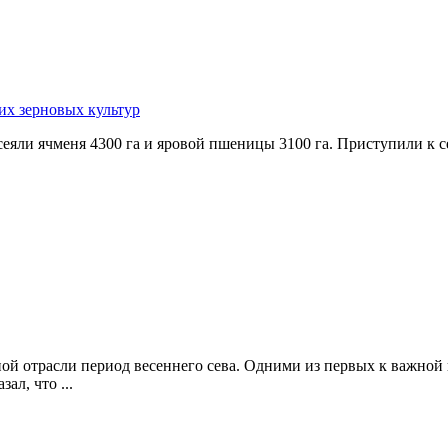
их зерновых культур
сеяли ячменя 4300 га и яровой пшеницы 3100 га. Приступили к се
нной отрасли период весеннего сева. Одними из первых к важн
л, что ...