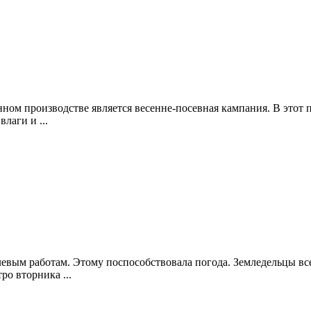
ом производстве является весенне-посевная кампания. В этот 
лаги и ...
евым работам. Этому поспособствовала погода. Земледельцы все
о вторника ...