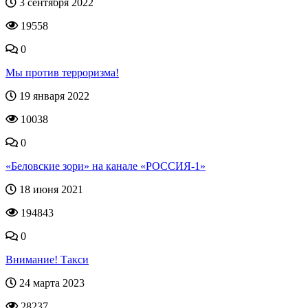
3 сентября 2022
19558
0
Мы против терроризма!
19 января 2022
10038
0
«Беловские зори» на канале «РОССИЯ-1»
18 июня 2021
194843
0
Внимание! Такси
24 марта 2023
28237