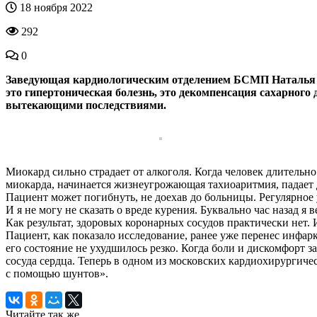
18 ноября 2022
292
0
Заведующая кардиологическим отделением БСМП Наталья Кол
это гипертоническая болезнь, это декомпенсация сахарного 
вытекающими последствиями.
Миокард сильно страдает от алкоголя. Когда человек длительн
миокарда, начинается жизнеугрожающая тахиоаритмия, падает д
Пациент может погибнуть, не доехав до больницы. Регулярное 
И я не могу не сказать о вреде курения. Буквально час назад я
Как результат, здоровых коронарных сосудов практически нет. 
Пациент, как показало исследование, ранее уже перенес инфарк
его состояние не ухудшилось резко. Когда боли и дискомфорт 
сосуда сердца. Теперь в одном из московских кардиохирургиче
с помощью шунтов».
Читайте так же