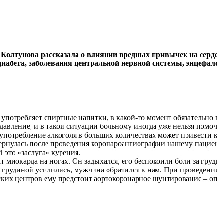
тунова рассказала о влиянии вредных привычек на сердечно
диабета, заболевания центральной нервной системы, энцефало
о употребляет спиртные напитки, в какой-то момент обязательно
авление, и в такой ситуации больному иногда уже нельзя помоч
употребление алкоголя в больших количествах может привести к
 вернулась после проведения коронароангиографии нашему пациенту
И это «заслуга» курения.
т миокарда на ногах. Он задыхался, его беспокоили боли за гру
за грудиной усилились, мужчина обратился к нам. При проведении
ских центров ему предстоит аортокоронарное шунтирование – оп