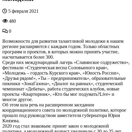
5 февраля 2021
480
0
Возможности для развития талантливой молодежи в нашем
регионе расширяются с каждым годом. Только областных
программ и проектов, в которых можно принять участие,
насчитывается более 300.
Среди них международный лагерь «Славянское содружество»,
фестивали «Студенческая весна Соловьиного края»,
«Молодежь – гордость Курского края», «Юность России»,
«Друзья рядом!», «Ты – предприниматель», образовательные
пикники «ЗонаГазона», «Диалог на равных», студенческий
чемпионат «Дебаты», работа студенческих клубов, новые
проекты «Квартирник», «Кто бы мог подумать?Live» и
многое другое.
Об этом шла речь на расширенном заседании
координационного совета по молодежной политике, которое
прошло под руководством заместителя губернатора Юрия
Князева.
2020 год стал знаковым: принят закон о молодежной
политике, а молодежный возраст увеличили с 30 до 35 лет.