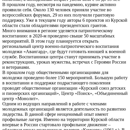
В прошлом году, несмотря на пандемию, куряне активно
проявили себя. Около 130 человек приняли участие во
всероссийских форумах, 29 из них получили грантовую
поддержку. Уже в текущем году авторы 6 проектов из Курской
области стали обладателями президентских грантов.
Много внимания в регионе уделяется патриотическому
воспитанию: в 2020-м проведено свыше 50 масштабных
мероприятий. В этом году планируется открыть
региональный центр военно-патриотического воспитания
молодежи «Авангард», где будут готовить юношей к военной
службе. Воспитанники центра станут принимать участие в
реконструкциях, уроках мужества, встречах с Героями России
и ветеранами.
В прошлом году общественными организациями для
молодежи проведено более 150 мероприятий. Большую работу
в воспитании и поддержке подрастающего поколения
проводят общественные организации «Курский союз детских
и пионерских организаций», Центр «Поиск», «Объединенный
центр «Монолит».
Одним из ведущих направлений в работе с членами
молодежных организаций является деятельность по развитию
лидерства. В данной сфере неоценимый опыт имеют
профильные лагеря. Именно на территории Курской области
впервые в России стартовало профильное движение –
областная школа молодежных лидеров «Комсорг» (1961 г.). В