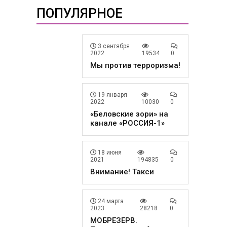
ПОПУЛЯРНОЕ
3 сентября
2022
19534
0
Мы против терроризма!
19 января
2022
10030
0
«Беловские зори» на
канале «РОССИЯ-1»
18 июня
2021
194835
0
Внимание! Такси
24 марта
2023
28218
0
МОБРЕЗЕРВ.