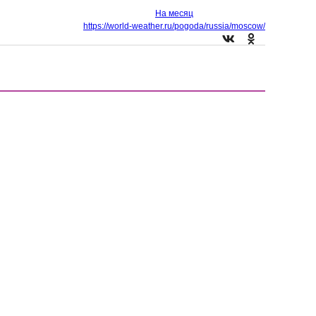
На месяц
https://world-weather.ru/pogoda/russia/moscow/