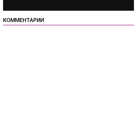
КОММЕНТАРИИ
Все права защищены
Копирование материалов разрешено только с открытой
работающей ссылкой