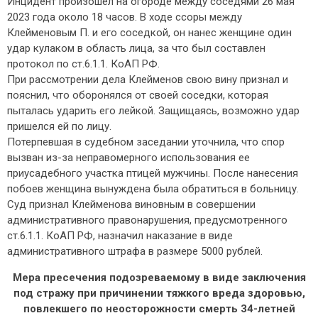
Инцидент произошел на огороде между соседями 26 мая
2023 года около 18 часов. В ходе ссоры между
Клейменовым П. и его соседкой, он нанес женщине один
удар кулаком в область лица, за что был составлен
протокол по ст.6.1.1. КоАП РФ.
При рассмотрении дела Клейменов свою вину признал и
пояснил, что оборонялся от своей соседки, которая
пыталась ударить его лейкой. Защищаясь, возможно удар
пришелся ей по лицу.
Потерпевшая в судебном заседании уточнила, что спор
вызван из-за неправомерного использования ее
приусадебного участка птицей мужчины. После нанесения
побоев женщина вынуждена была обратиться в больницу.
Суд признал Клейменова виновным в совершении
административного правонарушения, предусмотренного
ст.6.1.1. КоАП РФ, назначил наказание в виде
административного штрафа в размере 5000 рублей.
Мера пресечения подозреваемому в виде заключения
под стражу при причинении тяжкого вреда здоровью,
повлекшего по неосторожности смерть 34-летней