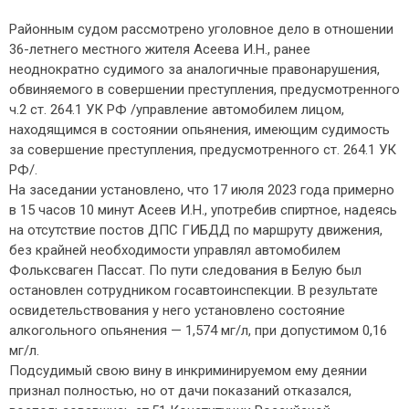
Районным судом рассмотрено уголовное дело в отношении
36-летнего местного жителя Асеева И.Н., ранее
неоднократно судимого за аналогичные правонарушения,
обвиняемого в совершении преступления, предусмотренного
ч.2 ст. 264.1 УК РФ /управление автомобилем лицом,
находящимся в состоянии опьянения, имеющим судимость
за совершение преступления, предусмотренного ст. 264.1 УК
РФ/.
На заседании установлено, что 17 июля 2023 года примерно
в 15 часов 10 минут Асеев И.Н., употребив спиртное, надеясь
на отсутствие постов ДПС ГИБДД по маршруту движения,
без крайней необходимости управлял автомобилем
Фольксваген Пассат. По пути следования в Белую был
остановлен сотрудником госавтоинспекции. В результате
освидетельствования у него установлено состояние
алкогольного опьянения — 1,574 мг/л, при допустимом 0,16
мг/л.
Подсудимый свою вину в инкриминируемом ему деянии
признал полностью, но от дачи показаний отказался,