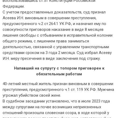
воспользовавшись ст.51 Конституции Российской
Федерации.
С учетом предоставленных доказательств, суд признал
Асеева И.Н. виновным в совершении преступления,
предусмотренного ч.2 ст.264.1 УК РФ, и назначил ему по
совокупности приговоров наказание в виде 8 месяцев
лишения свободы с отбыванием в исправительной колонии
общего режима, с лишением права заниматься
деятельностью, связанной с управлением транспортными
средствами сроком на 3 года 2 месяца. Суд избрал Асееву
И.Н. меру пресечения в виде заключения под стражу.
Напавший на супругу с топором приговорен к
обязательным работам
40-летний местный житель признан виновным в совершении
преступления, предусмотренного ч.1 ст. 119 УК РФ. Мужчина
угрожал убийством своей жене.
В судебном заседании установлено, что в июле 2023 года
между супругами на почве возникших неприязненных
отношений произошла словесная ссора, в ходе которой у