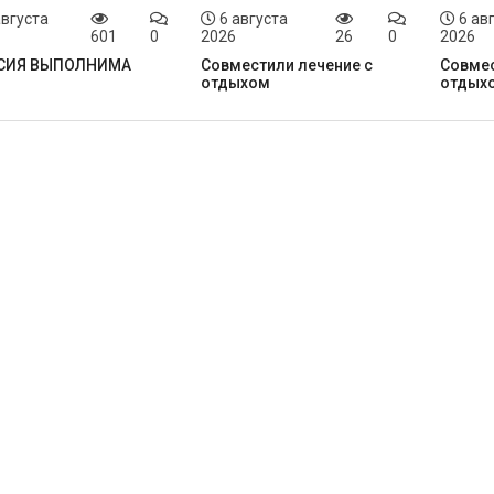
августа
6 августа
6 ав
601
0
2026
26
0
2026
СИЯ ВЫПОЛНИМА
Совместили лечение с
Совмес
отдыхом
отдых