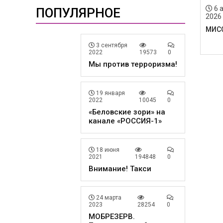
6 
ПОПУЛЯРНОЕ
2026
МИС
3 сентября
2022
19573
0
Мы против терроризма!
19 января
2022
10045
0
«Беловские зори» на
канале «РОССИЯ-1»
18 июня
2021
194848
0
Внимание! Такси
24 марта
2023
28254
0
МОБРЕЗЕРВ.