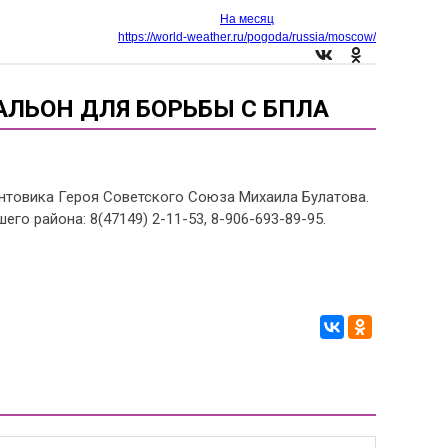
На месяц
https://world-weather.ru/pogoda/russia/moscow/
ЛЬОН ДЛЯ БОРЬБЫ С БПЛА
нтовика Героя Советского Союза Михаила Булатова.
о района: 8(47149) 2-11-53, 8-906-693-89-95.