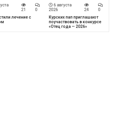
густа
6 августа
21
0
2026
24
0
тили лечение с
Курских пап приглашают
ом
поучаствовать в конкурсе
«Отец года — 2026»