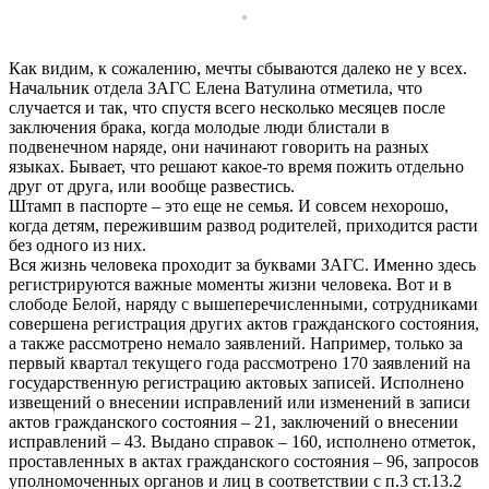
Как видим, к сожалению, мечты сбываются далеко не у всех.
Начальник отдела ЗАГС Елена Ватулина отметила, что
случается и так, что спустя всего несколько месяцев после
заключения брака, когда молодые люди блистали в
подвенечном наряде, они начинают говорить на разных
языках. Бывает, что решают какое-то время пожить отдельно
друг от друга, или вообще развестись.
Штамп в паспорте – это еще не семья. И совсем нехорошо,
когда детям, пережившим развод родителей, приходится расти
без одного из них.
Вся жизнь человека проходит за буквами ЗАГС. Именно здесь
регистрируются важные моменты жизни человека. Вот и в
слободе Белой, наряду с вышеперечисленными, сотрудниками
совершена регистрация других актов гражданского состояния,
а также рассмотрено немало заявлений. Например, только за
первый квартал текущего года рассмотрено 170 заявлений на
государственную регистрацию актовых записей. Исполнено
извещений о внесении исправлений или изменений в записи
актов гражданского состояния – 21, заключений о внесении
исправлений – 43. Выдано справок – 160, исполнено отметок,
проставленных в актах гражданского состояния – 96, запросов
уполномоченных органов и лиц в соответствии с п.3 ст.13.2