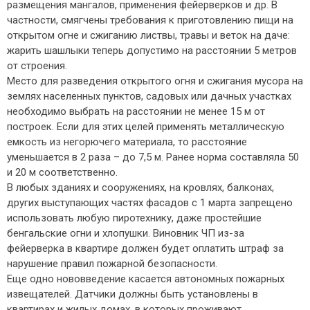
размещения мангалов, применения фейерверков и др. В
частности, смягчены требования к приготовлению пищи на
открытом огне и сжиганию листвы, травы и веток на даче:
жарить шашлыки теперь допустимо на расстоянии 5 метров
от строения.
Место для разведения открытого огня и сжигания мусора на
землях населенных пунктов, садовых или дачных участках
необходимо выбрать на расстоянии не менее 15 м от
построек. Если для этих целей применять металлическую
емкость из негорючего материала, то расстояние
уменьшается в 2 раза – до 7,5 м. Ранее норма составляла 50
и 20 м соответственно.
В любых зданиях и сооружениях, на кровлях, балконах,
других выступающих частях фасадов с 1 марта запрещено
использовать любую пиротехнику, даже простейшие
бенгальские огни и хлопушки. Виновник ЧП из-за
фейерверка в квартире должен будет оплатить штраф за
нарушение правил пожарной безопасности.
Еще одно нововведение касается автономных пожарных
извещателей. Датчики должны быть установлены в
квартирах и жилых домах, в которых проживают