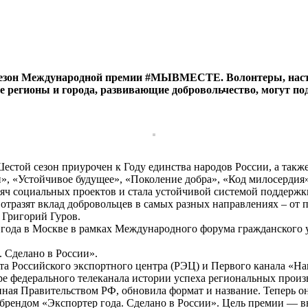
 сезон Международной премии #МЫВМЕСТЕ. Волонтеры, наст
же регионы и города, развивающие добровольчество, могут п
 Шестой сезон приурочен к Году единства народов России, а та
, «Устойчивое будущее», «Поколение добра», «Код милосердия»
ч социальных проектов и стала устойчивой системой поддержк
 отразят вклад добровольцев в самых разных направлениях – от
 Григорий Гуров.
26 года в Москве в рамках Международного форума гражданског
. Сделано в России».
та Российского экспортного центра (РЭЦ) и Первого канала «Наш
ре федерального телеканала истории успеха региональных произ
нная Правительством РФ, обновила формат и название. Теперь 
брендом «Экспортер года. Сделано в России». Цель премии — в