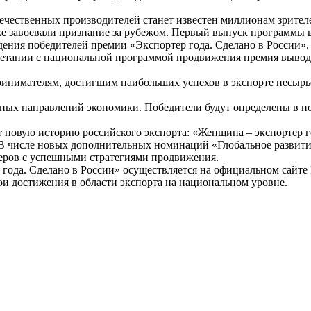
течественных производителей станет известен миллионам зрител
е завоевали признание за рубежом. Первый выпуск программы 
ния победителей премии «Экспортер года. Сделано в России». С
четании с национальной программой продвижения премия вывод
имателям, достигшим наибольших успехов в экспорте несырьевы
тных направлений экономики. Победители будут определены в 
т новую историю российского экспорта: «Женщина – экспортер 
 В числе новых дополнительных номинаций «Глобальное развит
теров с успешными стратегиями продвижения.
 года. Сделано в России» осуществляется на официальном сайте
и достижения в области экспорта на национальном уровне.