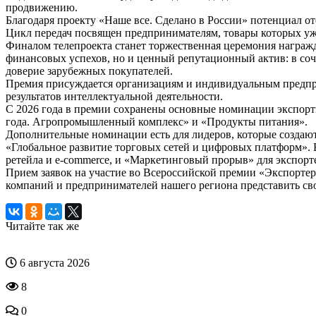
продвижению.
Благодаря проекту «Наше все. Сделано в России» потенциал о
Цикл передач посвящен предпринимателям, товары которых уж
Финалом телепроекта станет торжественная церемония награжде
финансовых успехов, но и ценный репутационный актив: в со
доверие зарубежных покупателей.
Премия присуждается организациям и индивидуальным предприн
результатов интеллектуальной деятельности.
С 2026 года в премии сохранены основные номинации экспор
года. Агропромышленный комплекс» и «Продукты питания».
Дополнительные номинации есть для лидеров, которые создаю
«Глобальное развитие торговых сетей и цифровых платформ».
ретейла и e-сommerce, и «Маркетинговый прорыв» для экспор
Прием заявок на участие во Всероссийской премии «Экспортер
компаний и предпринимателей нашего региона представить сво
Читайте так же
6 августа 2026
8
0