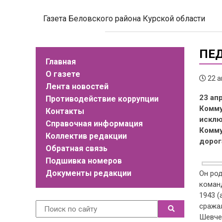
Газета Беловского района Курской области
ПЕД
Главная
О газете
22 а
Лента новостей
23 ап
Противодействие коррупции
Комму
Контакты
исклю
Справочная информация
Комму
Коллектив редакции
дорог
Обратная связь
Подшивка номеров
Документы редакции
Он род
коман
1943 (
сражал
Шевче