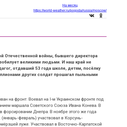
На месяц
https://world-weather.ru/pogoda/russia/moscow/
кой Отечественной войны, бывшего директора
обилует великими людьми. И наш край не
агог, отдавший 53 года школе, детям, посёлку
иллионами других солдат прошагал пыльными
изван на фронт. Воевал на I-м Украинском фронте под
анием маршала Советского Союза Ивана Конева. В
 в форсировании Днепра. В ноябре этого же года
 (январь-февраль) участвовал в Корсунь-
омёрзшей луже. Участвовал в Восточно-Карпатской