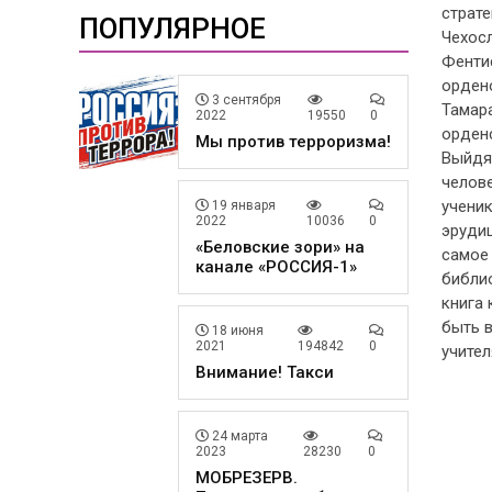
страт
ПОПУЛЯРНОЕ
Чехосл
Фенти
ордено
3 сентября
Тамар
2022
19550
0
орденс
Мы против терроризма!
Выйдя 
челове
учени
19 января
2022
10036
0
эруди
«Беловские зори» на
самое 
канале «РОССИЯ-1»
библио
книга 
быть в
18 июня
2021
194842
0
учител
Внимание! Такси
24 марта
2023
28230
0
МОБРЕЗЕРВ.