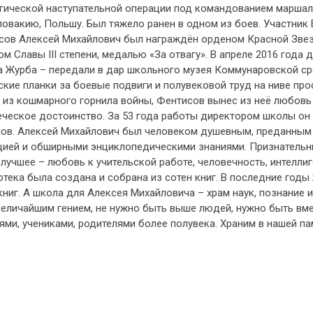
егической наступательной операции под командованием марша
овакию, Польшу. Был тяжело ранен в одном из боев. Участник
сов Алексей Михайлович был награждён орденом Красной Звезд
м Славы III степени, медалью «За отвагу». В апреле 2016 года
а Журба – передали в дар школьного музея Коммунаровской с
кие планки за боевые подвиги и полувековой труд на ниве пр
из кошмарного горнила войны, Фентисов вынес из неё любовь к
ческое достоинство. За 53 года работы директором школы он с
ков. Алексей Михайлович был человеком душевным, преданным 
цией и обширными энциклопедическими знаниями. Признательны 
лучшее – любовь к учительской работе, человечность, интеллиг
тека была создана и собрана из сотен книг. В последние годы
книг. А школа для Алексея Михайловича – храм наук, познание 
еличайшим гением, не нужно быть выше людей, нужно быть вме
ями, учениками, родителями более полувека. Храним в нашей па