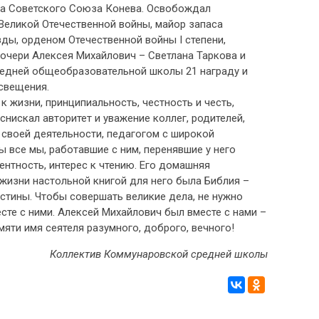
ла Советского Союза Конева. Освобождал
 Великой Отечественной войны, майор запаса
ы, орденом Отечественной войны I степени,
 дочери Алексея Михайлович – Светлана Таркова и
редней общеобразовательной школы 21 награду и
освещения.
 жизни, принципиальность, честность и честь,
нискал авторитет и уважение коллег, родителей,
своей деятельности, педагогом с широкой
все мы, работавшие с ним, перенявшие у него
ентность, интерес к чтению. Его домашняя
 жизни настольной книгой для него была Библия –
истины. Чтобы совершать великие дела, не нужно
сте с ними. Алексей Михайлович был вместе с нами –
мяти имя сеятеля разумного, доброго, вечного!
Коллектив Коммунаровской средней школы