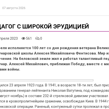
07 августа 2026
АГОГ С ШИРОКОЙ ЭРУДИЦИЕЙ
преля 2023
561
0
реля исполняется 100 лет со дня рождения ветерана Вели
наровской школы Алексея Михайловича Фентисова. Мир из
чение. На беловской земле жил и работал талантливый пед
нар. Алексей Михайлович, приближая Победу, вместе с м
ами войны.
ился 23 апреля 1923 года. В 1941, в возрасте 18-ти лет, был пр
дованием генерал-лейтенанта Николая Ватутина, под командов
август-ноябрь) в составе 232-й стрелковой дивизии участвовал
ся в кровопролитнейшем сражении, освобождая Киев. В 1944 г.
нковской операции. Раненый, контуженый сутки пролежал в пр