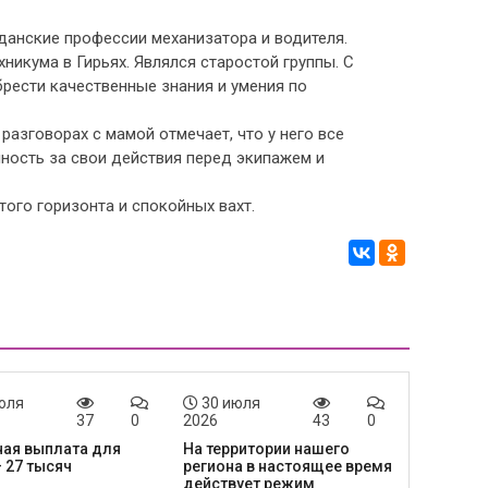
данские профессии механизатора и водителя.
никума в Гирьях. Являлся старостой группы. С
рести качественные знания и умения по
разговорах с мамой отмечает, что у него все
нность за свои действия перед экипажем и
ого горизонта и спокойных вахт.
юля
30 июля
37
0
2026
43
0
ая выплата для
На территории нашего
– 27 тысяч
региона в настоящее время
действует режим