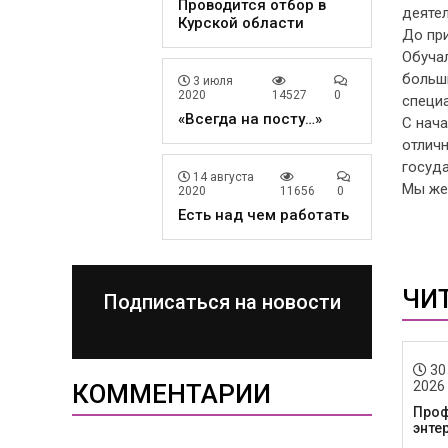
Проводится отбор в
деятел
Курской области
До пр
Обучал
больш
3 июля
2020
14527
0
специ
«Всегда на посту…»
С нача
отличн
госуда
14 августа
Мы жел
2020
11656
0
Есть над чем работать
ЧИ
Подписаться на новости
30
2026
КОММЕНТАРИИ
Проф
энте