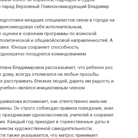
ал парад Верховный Главнокомандующий Владимир
подготовки младших специалистов связи в городе на
зарекомендовал себя исполнительным,
 оценки в освоении программы по воинской
-политической и общевойсковой направленностей. А
овке. Юноша сохраняет способность
неоднократно поощрялся командованием
етлана Владимировна рассказывает, что ребенок рос
 дому, всегда откликался на любые просьбы.
е расстраивать близких людей, дарить им радость и
 «учебке» являлся инициативным членом
дшивалова вспоминает, как ответственно мальчик
амены. Он строго соблюдал правила поведения, знал
с праздниками одноклассников, учителей и сохранил
я. Каждый год приходил в торжественные даты в
тником художественной самодеятельности,
ти также указывается, что матрос принимает