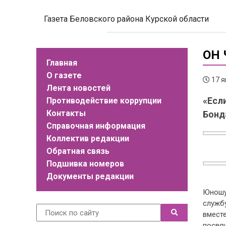
Газета Беловского района Курской области
ОН 
Главная
О газете
17 я
Лента новостей
«Есл
Противодействие коррупции
Контакты
Бонд
Справочная информация
Коллектив редакции
Обратная связь
Подшивка номеров
Документы редакции
Юношу
службу
вмест
посвящ