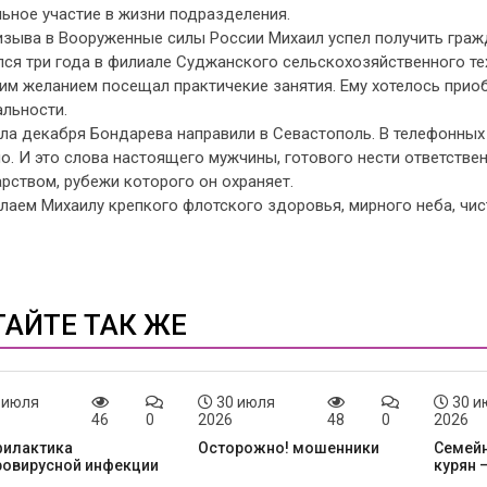
ьное участие в жизни подразделения.
изыва в Вооруженные силы России Михаил успел получить граж
ся три года в филиале Суджанского сельскохозяйственного тех
им желанием посещал практичекие занятия. Ему хотелось приоб
альности.
ла декабря Бондарева направили в Севастополь. В телефонных 
о. И это слова настоящего мужчины, готового нести ответстве
рством, рубежи которого он охраняет.
аем Михаилу крепкого флотского здоровья, мирного неба, чист
ТАЙТЕ ТАК ЖЕ
 июля
30 июля
30 и
46
0
2026
48
0
2026
илактика
Осторожно! мошенники
Семейн
ровирусной инфекции
курян 