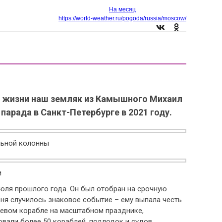
На месяц
https://world-weather.ru/pogoda/russia/moscow/
 по жизни наш земляк из Камышного Михаил
парада в Санкт-Петербурге в 2021 году.
льной колонны
и
ля прошлого года. Он был отобран на срочную
рня случилось знаковое событие – ему выпала честь
оевом корабле на масштабном празднике,
вали более 50 кораблей, подлодок и судов.