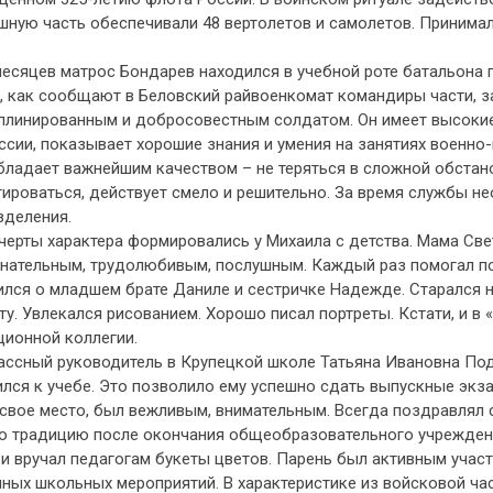
шную часть обеспечивали 48 вертолетов и самолетов. Приним
есяцев матрос Бондарев находился в учебной роте батальона 
и, как сообщают в Беловский райвоенкомат командиры части, 
плинированным и добросовестным солдатом. Он имеет высокие
ссии, показывает хорошие знания и умения на занятиях военно
бладает важнейшим качеством – не теряться в сложной обстан
тироваться, действует смело и решительно. За время службы 
зделения.
черты характера формировались у Михаила с детства. Мама Св
нательным, трудолюбивым, послушным. Каждый раз помогал по
лся о младшем брате Даниле и сестричке Надежде. Старался н
у. Увлекался рисованием. Хорошо писал портреты. Кстати, и в
ционной коллегии.
лассный руководитель в Крупецкой школе Татьяна Ивановна По
лся к учебе. Это позволило ему успешно сдать выпускные экз
свое место, был вежливым, внимательным. Всегда поздравлял 
ю традицию после окончания общеобразовательного учреждени
 и вручал педагогам букеты цветов. Парень был активным учас
ных школьных мероприятий. В характеристике из войсковой час