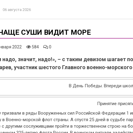
06 августа 2026
ЧАЩЕ СУШИ ВИДИТ МОРЕ
нваря 2022
584
0
и надо, значит, надо!», – с таким девизом шагает
арев, участник шестого Главного военно-морского 
В День Победы. Впереди шко
Принятие присяг
 призвали в ряды Вооруженных сил Российской Федерации 1 ию
 в Военно-морской флот страны. А спустя 25 дней в судьбе па
е с другими сослуживцами пройти в торжественном строю на б
енном 325-летию флота России. В воинском ритуале задейство