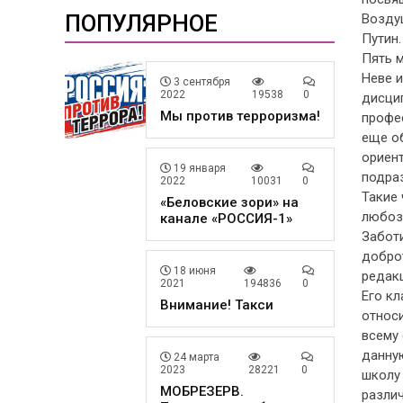
ПОПУЛЯРНОЕ
Возду
Путин.
Пять м
Неве 
3 сентября
2022
19538
0
дисци
Мы против терроризма!
профе
еще о
ориен
19 января
подра
2022
10031
0
Такие 
«Беловские зори» на
любоз
канале «РОССИЯ-1»
Заботи
доброт
18 июня
редак
2021
194836
0
Его к
Внимание! Такси
относи
всему 
данну
24 марта
2023
28221
0
школу
МОБРЕЗЕРВ.
различ