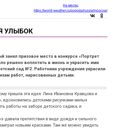
На месяц
https://world-weather.ru/pogoda/russia/moscow/
Я УЛЫБОК
ый занял призовое место в конкурсе «Портрет
ыло решено воплотить в жизнь и украсить ими
етский сад №2. Работники учреждения украсили
изам работ, нарисованных детьми.
ому пришла эта идея. Лина Ивановна Кравцова и
х», вдохновились детскими рисунками милых
ть работы на заборе детского садика, и
з-давала препятствия в виде дождя и сильного
е заиграл новыми красками. Там же можно увидеть