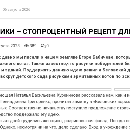
06 августа 2026
ИКИ – СТОПРОЦЕНТНЫЙ РЕЦЕПТ ДЛ
густа 2023
389
0
к давно мы писали о нашем земляке Егоре Бабичеве, котор
ажного кота». Также известно,что рисунки победителей б
ы зданий. Поддержать данную идею решил и Беловский д
 вокруг детского сада рисунками эрмитажных котов по эск
ющая Наталья Васильевна Куренинова рассказала нам, как и к
Геннадьевна Григоренко, прочитав заметку в «Беловских зоря
ых. Соответственно начальству поступило предложение отрази
одство поддержало эту идею.
лько дней трудились женщины, разрисовывая фасад. Погода со
 Однако, несмотря ни на что, дело сделано. Вход в учреждени