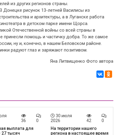
елей из других регионов страны.
 В Донецке рисунок 13-летней Василисы из
роительства и архитектуры, а в Луганске работа
инотеатра в детском парке имени Щорса.
ликой Отечественной войны со всей страны в
е принесли помощь и частичку добра. То же самое
ссии, ну и, конечно, в нашем Беловском районе.
тинки радуют глаз и заряжают позитивом.
Яна Литвищенко Фото автора
юля
30 июля
36
0
2026
42
0
ая выплата для
На территории нашего
– 27 тысяч
региона в настоящее время