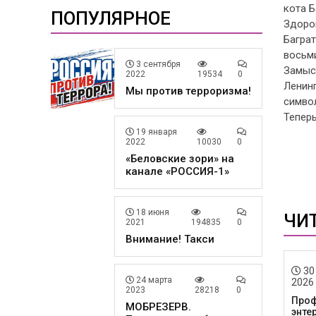
кота Б
ПОПУЛЯРНОЕ
Здоров
Баграт
восьм
3 сентября
Замысе
2022
19534
0
Ленин
Мы против терроризма!
символ
Теперь
19 января
2022
10030
0
«Беловские зори» на
канале «РОССИЯ-1»
18 июня
ЧИ
2021
194835
0
Внимание! Такси
30
24 марта
2026
2023
28218
0
Проф
МОБРЕЗЕРВ.
энте