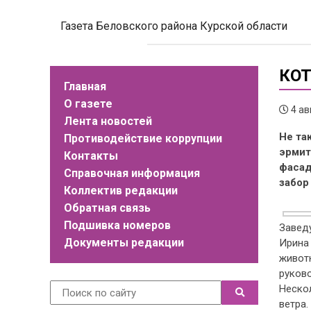
Газета Беловского района Курской области
КОТ
Главная
О газете
4 ав
Лента новостей
Не та
Противодействие коррупции
эрмит
Контакты
фасад
Справочная информация
забор
Коллектив редакции
Обратная связь
Подшивка номеров
Заведу
Документы редакции
Ирина 
животн
руков
Неско
ветра.