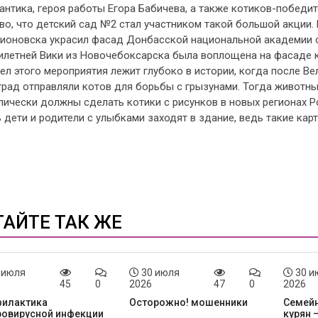
антика, героя работы Егора Бабичева, а также котиков-победит
о, что детский сад №2 стал участником такой большой акции.
ионовска украсил фасад Донбасской национальной академии ст
илетней Вики из Новочебоксарска была воплощена на фасаде к
л этого мероприятия лежит глубоко в истории, когда после Ве
град отправляли котов для борьбы с грызунами. Тогда животны
ически должны сделать котики с рисунков в новых регионах Ро
 дети и родители с улыбками заходят в здание, ведь такие кар
ТАЙТЕ ТАК ЖЕ
 июля
30 июля
30 и
45
0
2026
47
0
2026
илактика
Осторожно! мошенники
Семейн
ровирусной инфекции
курян 