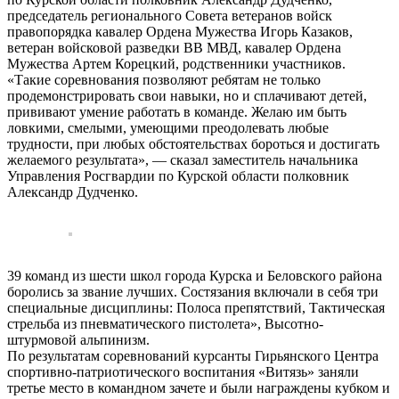
председатель регионального Совета ветеранов войск
правопорядка кавалер Ордена Мужества Игорь Казаков,
ветеран войсковой разведки ВВ МВД, кавалер Ордена
Мужества Артем Корецкий, родственники участников.
«Такие соревнования позволяют ребятам не только
продемонстрировать свои навыки, но и сплачивают детей,
прививают умение работать в команде. Желаю им быть
ловкими, смелыми, умеющими преодолевать любые
трудности, при любых обстоятельствах бороться и достигать
желаемого результата», — сказал заместитель начальника
Управления Росгвардии по Курской области полковник
Александр Дудченко.
39 команд из шести школ города Курска и Беловского района
боролись за звание лучших. Состязания включали в себя три
специальные дисциплины: Полоса препятствий, Тактическая
стрельба из пневматического пистолета», Высотно-
штурмовой альпинизм.
По результатам соревнований курсанты Гирьянского Центра
спортивно-патриотического воспитания «Витязь» заняли
третье место в командном зачете и были награждены кубком и