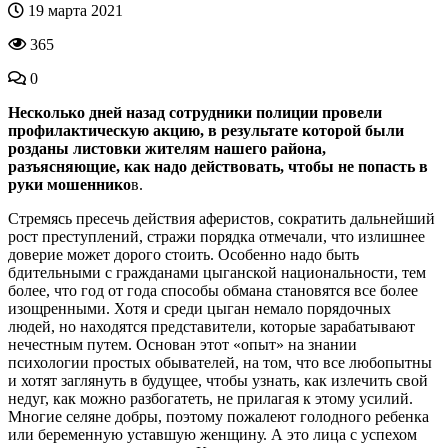
19 марта 2021
365
0
Несколько дней назад сотрудники полиции провели
профилактическую акцию, в результате которой были
розданы листовки жителям нашего района,
разъясняющие, как надо действовать, чтобы не попасть в
руки мошеннико
в.
Стремясь пресечь действия аферистов, сократить дальнейший
рост преступлений, стражи порядка отмечали, что излишнее
доверие может дорого стоить. Особенно надо быть
бдительными с гражданами цыганской национальности, тем
более, что год от года способы обмана становятся все более
изощренными. Хотя и среди цыган немало порядочных
людей, но находятся представители, которые зарабатывают
нечестным путем. Основан этот «опыт» на знании
психологии простых обывателей, на том, что все любопытны
и хотят заглянуть в будущее, чтобы узнать, как излечить свой
недуг, как можно разбогатеть, не прилагая к этому усилий.
Многие селяне добры, поэтому пожалеют голодного ребенка
или беременную уставшую женщину. А это лица с успехом