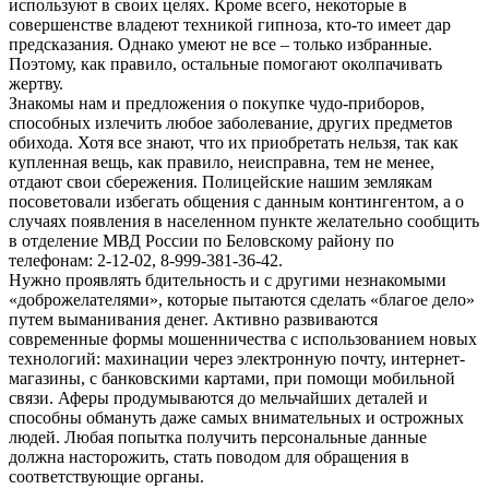
используют в своих целях. Кроме всего, некоторые в
совершенстве владеют техникой гипноза, кто-то имеет дар
предсказания. Однако умеют не все – только избранные.
Поэтому, как правило, остальные помогают околпачивать
жертву.
Знакомы нам и предложения о покупке чудо-приборов,
способных излечить любое заболевание, других предметов
обихода. Хотя все знают, что их приобретать нельзя, так как
купленная вещь, как правило, неисправна, тем не менее,
отдают свои сбережения. Полицейские нашим землякам
посоветовали избегать общения с данным контингентом, а о
случаях появления в населенном пункте желательно сообщить
в отделение МВД России по Беловскому району по
телефонам: 2-12-02, 8-999-381-36-42.
Нужно проявлять бдительность и с другими незнакомыми
«доброжелателями», которые пытаются сделать «благое дело»
путем выманивания денег. Активно развиваются
современные формы мошенничества с использованием новых
технологий: махинации через электронную почту, интернет-
магазины, с банковскими картами, при помощи мобильной
связи. Аферы продумываются до мельчайших деталей и
способны обмануть даже самых внимательных и острожных
людей. Любая попытка получить персональные данные
должна насторожить, стать поводом для обращения в
соответствующие органы.