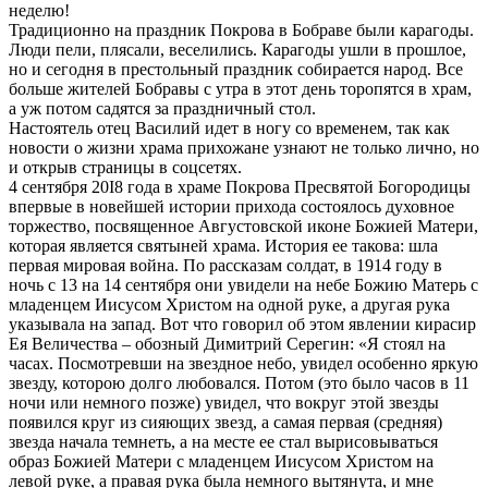
неделю!
Традиционно на праздник Покрова в Бобраве были карагоды.
Люди пели, плясали, веселились. Карагоды ушли в прошлое,
но и сегодня в престольный праздник собирается народ. Все
больше жителей Бобравы с утра в этот день торопятся в храм,
а уж потом садятся за праздничный стол.
Настоятель отец Василий идет в ногу со временем, так как
новости о жизни храма прихожане узнают не только лично, но
и открыв страницы в соцсетях.
4 сентября 20I8 года в храме Покрова Пресвятой Богородицы
впервые в новейшей истории прихода состоялось духовное
торжество, посвященное Августовской иконе Божией Матери,
которая является святыней храма. История ее такова: шла
первая мировая война. По рассказам солдат, в 1914 году в
ночь с 13 на 14 сентября они увидели на небе Божию Матерь с
младенцем Иисусом Христом на одной руке, а другая рука
указывала на запад. Вот что говорил об этом явлении кирасир
Ея Величества – обозный Димитрий Серегин: «Я стоял на
часах. Посмотревши на звездное небо, увидел особенно яркую
звезду, которою долго любовался. Потом (это было часов в 11
ночи или немного позже) увидел, что вокруг этой звезды
появился круг из сияющих звезд, а самая первая (средняя)
звезда начала темнеть, а на месте ее стал вырисовываться
образ Божией Матери с младенцем Иисусом Христом на
левой руке, а правая рука была немного вытянута, и мне