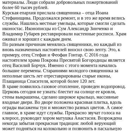
материалы. Люди собрали добровольных пожертвований
более 60 тысяч рублей.
Курская епархия прислала священника – отца Иоана
Стефанищива. Продолжался ремонт, и в это же время велись
службы. Нашлись местные умельцы, которые смогли сделать
иконостас. Иконописцы из Сум Александр Зинченко и
Владимир Губарев реставрировали настенные росписи. Храм
оживал и хорошел с каждым днем.
По разным причинам менялись священники, но каждый из
вновь назначенных настоятелей вносил свою лепту. Это, к
примеру, отец Стефан и Феофан Гонтар. С 2016 года
настоятелем храма Покрова Пресвятой Богородицы является
отец Василий Борчук. Именно с этого момента начались
большие перемены. Стараниями молодого священника за
неполные шесть лет отреставрированы старые иконы,
Плащаница Спасителя, которой более 120 лет.
В храме появилось газовое отопление, проведен водопровод.
Церковь сегодня не узнать: блестит на солнце ее кровля,
стены выкрашены, сделано широкое крыльцо, массивные
входные двери. Во дворе положена красивая плитка, вдоль
ограды высажены туи и множество разных цветов. А самое
главное, в храме идут службы. Прекрасно звучат голоса на
клиросе, руководит хором матушка Анастасия. Возрождена
некогда забытая прекрасная традиция: любой верующий
может подняться на колокольню и позвонить в пасхальную