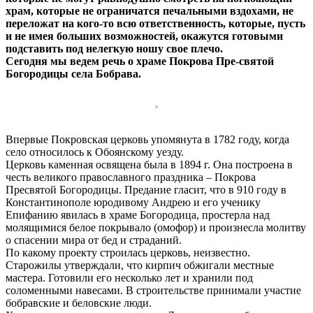
храм, которые не ограничатся печальными вздохами, не
переложат на кого-то всю ответственность, которые, пусть
и не имея больших возможностей, окажутся готовыми
подставить под нелегкую ношу свое плечо.
Сегодня мы ведем речь о храме Покрова Пре-святой
Богородицы села Бобрава.
Впервые Покровская церковь упомянута в 1782 году, когда
село относилось к Обоянскому уезду.
Церковь каменная освящена была в 1894 г. Она построена в
честь великого православного праздника – Покрова
Пресвятой Богородицы. Предание гласит, что в 910 году в
Константинополе юродивому Андрею и его ученику
Епифанию явилась в храме Богородица, простерла над
молящимися белое покрывало (омофор) и произнесла молитву
о спасении мира от бед и страданий.
По какому проекту строилась церковь, неизвестно.
Старожилы утверждали, что кирпич обжигали местные
мастера. Готовили его несколько лет и хранили под
соломенными навесами. В строительстве принимали участие
бобравские и беловские люди.