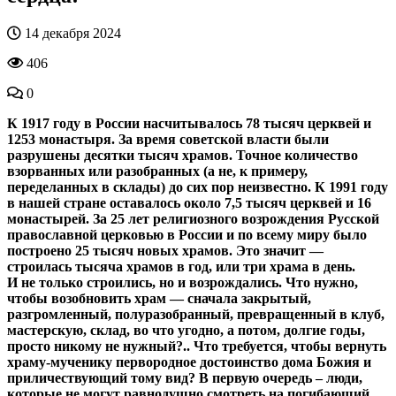
14 декабря 2024
406
0
К 1917 году в России насчитывалось 78 тысяч церквей и
1253 монастыря. За время советской власти были
разрушены десятки тысяч храмов. Точное количество
взорванных или разобранных (а не, к примеру,
переделанных в склады) до сих пор неизвестно. К 1991 году
в нашей стране оставалось около 7,5 тысяч церквей и 16
монастырей. За 25 лет религиозного возрождения Русской
православной церковью в России и по всему миру было
построено 25 тысяч новых храмов. Это значит —
строилась тысяча храмов в год, или три храма в день.
И не только строились, но и возрождались. Что нужно,
чтобы возобновить храм — сначала закрытый,
разгромленный, полуразобранный, превращенный в клуб,
мастерскую, склад, во что угодно, а потом, долгие годы,
просто никому не нужный?.. Что требуется, чтобы вернуть
храму-мученику первородное достоинство дома Божия и
приличествующий тому вид? В первую очередь – люди,
которые не могут равнодушно смотреть на погибающий