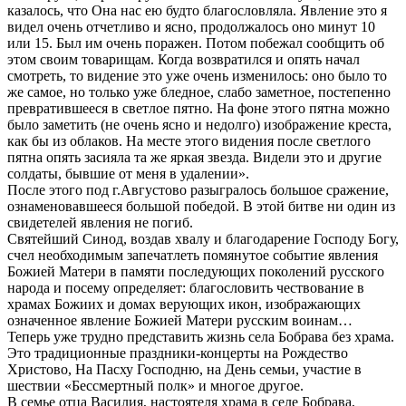
казалось, что Она нас ею будто благословляла. Явление это я
видел очень отчетливо и ясно, продолжалось оно минут 10
или 15. Был им очень поражен. Потом побежал сообщить об
этом своим товарищам. Когда возвратился и опять начал
смотреть, то видение это уже очень изменилось: оно было то
же самое, но только уже бледное, слабо заметное, постепенно
превратившееся в светлое пятно. На фоне этого пятна можно
было заметить (не очень ясно и недолго) изображение креста,
как бы из облаков. На месте этого видения после светлого
пятна опять засияла та же яркая звезда. Видели это и другие
солдаты, бывшие от меня в удалении».
После этого под г.Августово разыгралось большое сражение,
ознаменовавшееся большой победой. В этой битве ни один из
свидетелей явления не погиб.
Святейший Синод, воздав хвалу и благодарение Господу Богу,
счел необходимым запечатлеть помянутое событие явления
Божией Матери в памяти последующих поколений русского
народа и посему определяет: благословить чествование в
храмах Божиих и домах верующих икон, изображающих
означенное явление Божией Матери русским воинам…
Теперь уже трудно представить жизнь села Бобрава без храма.
Это традиционные праздники-концерты на Рождество
Христово, На Пасху Господню, на День семьи, участие в
шествии «Бессмертный полк» и многое другое.
В семье отца Василия, настоятеля храма в селе Бобрава,