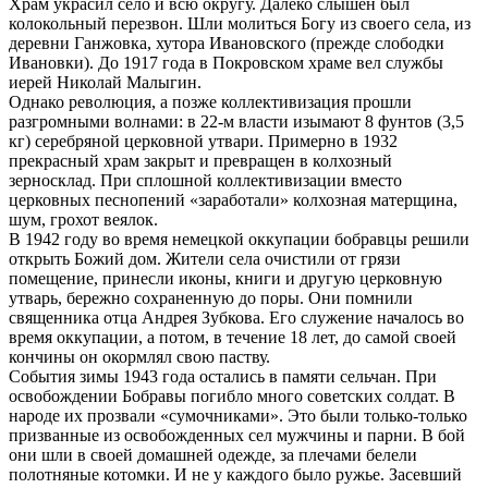
Храм украсил село и всю округу. Далеко слышен был
колокольный перезвон. Шли молиться Богу из своего села, из
деревни Ганжовка, хутора Ивановского (прежде слободки
Ивановки). До 1917 года в Покровском храме вел службы
иерей Николай Малыгин.
Однако революция, а позже коллективизация прошли
разгромными волнами: в 22-м власти изымают 8 фунтов (3,5
кг) серебряной церковной утвари. Примерно в 1932
прекрасный храм закрыт и превращен в колхозный
зерносклад. При сплошной коллективизации вместо
церковных песнопений «заработали» колхозная матерщина,
шум, грохот веялок.
В 1942 году во время немецкой оккупации бобравцы решили
открыть Божий дом. Жители села очистили от грязи
помещение, принесли иконы, книги и другую церковную
утварь, бережно сохраненную до поры. Они помнили
священника отца Андрея Зубкова. Его служение началось во
время оккупации, а потом, в течение 18 лет, до самой своей
кончины он окормлял свою паству.
События зимы 1943 года остались в памяти сельчан. При
освобождении Бобравы погибло много советских солдат. В
народе их прозвали «сумочниками». Это были только-только
призванные из освобожденных сел мужчины и парни. В бой
они шли в своей домашней одежде, за плечами белели
полотняные котомки. И не у каждого было ружье. Засевший