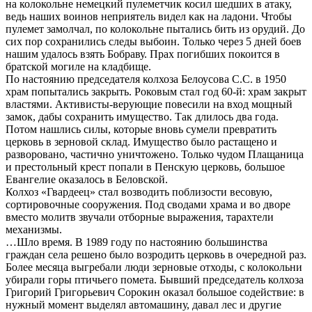
на колокольне немецкий пулеметчик косил шедших в атаку,
ведь наших воинов неприятель видел как на ладони. Чтобы
пулемет замолчал, по колокольне пытались бить из орудий. До
сих пор сохранились следы выбоин. Только через 5 дней боев
нашим удалось взять Бобраву. Прах погибших покоится в
братской могиле на кладбище.
По настоянию председателя колхоза Белоусова С.С. в 1950
храм попытались закрыть. Роковым стал год 60-й: храм закрыт
властями. Активисты-верующие повесили на вход мощный
замок, дабы сохранить имущество. Так длилось два года.
Потом нашлись силы, которые вновь сумели превратить
церковь в зерновой склад. Имущество было растащено и
разворовано, частично уничтожено. Только чудом Плащаница
и престольный крест попали в Пенскую церковь, большое
Евангелие оказалось в Беловской.
Колхоз «Гвардеец» стал возводить поблизости весовую,
сортировочные сооружения. Под сводами храма и во дворе
вместо молитв звучали отборные выражения, тарахтели
механизмы.
…Шло время. В 1989 году по настоянию большинства
граждан села решено было возродить церковь в очередной раз.
Более месяца выгребали люди зерновые отходы, с колокольни
убирали горы птичьего помета. Бывший председатель колхоза
Григорий Григорьевич Сорокин оказал большое содействие: в
нужный момент выделял автомашину, давал лес и другие