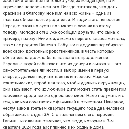
заботой становится не только уход за младенцем, но и
наречение новорожденного. Всегда считалось, что дать
красивое и благозвучное имя на всю жизнь – одна из
главных обязанностей родителей. И задача это непростая.
Нередко сколько суеты возникает в семьях по этому
поводу! Молодой отец уже сообщил друзьям, что сына, к
примеру, назовут Никитой, а мама с первого класса мечтала,
что у нее родится Ванечка. Бабушки и дедушки перебирают
всех своих достойных родственников, в честь которых
обязательно должно быть названо их продолжение.
Взрослые порой забывают, что их дочери и сыновья – это
самостоятельные личности, а выбор имени в первую
очередь должен подчиняться их интересам. Нарекая
«экзотически», порой для того, чтобы удивить окружающих,
они забывают, что их любимое дитя может стать предметом
насмешек среди тех же одноклассников. Надо подумать и о
том, как имя сочетается с фамилией и отчеством. Наверное,
неслучайно в третьем квартале текущего года два человека
обратились в отдел ЗАГС с заявлением о его перемене.
Галина Николаевна отмечает, что люди, которым в 3-м
квартале 2024 года аист принес в их родные дома