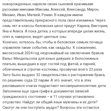
новорожденных, нарекли своих сыновей красивыми
русскими именами Максим, Алексей, Александр, Мирон,
Михаил, Иван, Матвей, Роман. В каждом имени
представительниц прекрасного пола своя изюминка. Через
семь лет в классы беловских школ придут Карина, Виктория,
Яна и Алиса. А пока детки, у которых впереди целая жизнь,
спят и, наверное, видят цветные сны.
Конечно, хотелось бы, чтобы в беловских семьях почаще
справляли такие события, как свадьбы. К сожалению,
високосный 2024 год неурожайный на заключение браков.
Вальс Мендельсона для юных девушек в белоснежных
платьях, вышедших в круг гостей под фатой, и парней,
облеченных в строгие костюмы, прозвучал всего 23 раза.
Зато было выдано 32 свидетельства о расторжении брака,
по решению суда 22 парам. А это значит, что в этих
распавшихся очагах подрастают несовершеннолетние дети.
Заполнена еще одна графа в документах записей
гражданского состояния – в 11 случаях установлено
отцовство. Найдут ли общий язык мужчины и их дети?
Смогут ли они поступить мудро? Вопросы эти остаются