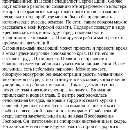
приглашенный из Пскова специалист Сергей Ешин. Сейчас
идут активно работы по созданию этнографического кластера,
который оформился в конкретный проект по воссозданию
нескольких подворий, где можно было бы представить
исторические русские ремесла. По сути, таким образом можно
рассказать о всей Курской области. Подворья создадут в виде
крестьянских изб, в них будут представлены быт и
традиционные промыслы. Планируется работа мастерских и
проведение дегустаций.
Сегодня каждый желающий может приехать и провести время
в этом чудесном уголке соловьиного края. Найти его не
составит труда. По дороге от Обояни в направлении
Солнцево имеется табличка с указателем направления. Возле
мельницы есть небольшая парковка. Можно заказать
обзорную экскурсию без демонстрации работы мельничных
механизмов со среды по пятницу и в выходные, когда воочию
увидишь, как работает мельница. Также здесь доступны к
покупке тематические сувениры на память. Внимание
привлекает и водная гладь. В центре расположилась
белоснежная беседка, на крыше гордо восседает курский
соловей. Для посетителей есть возможность покататься на
выбор на весельной лодке или катамаране. С набережной
открывается замечательный вид на храм Преображения
Господня. Он изготовлен из сибирских лиственницы и кедра.
На данный момент еще ведутся работы, строится дорога к