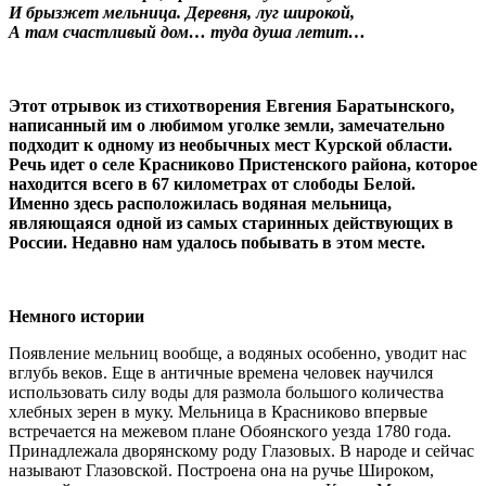
И брызжет мельница. Деревня, луг широкой,
А там счастливый дом… туда душа летит…
Этот отрывок из стихотворения Евгения Баратынского,
написанный им о любимом уголке земли, замечательно
подходит к одному из необычных мест Курской области.
Речь идет о селе Красниково Пристенского района, которое
находится всего в 67 километрах от слободы Белой.
Именно здесь расположилась водяная мельница,
являющаяся одной из самых старинных действующих в
России. Недавно нам удалось побывать в этом месте.
Немного истории
Появление мельниц вообще, а водяных особенно, уводит нас
вглубь веков. Еще в античные времена человек научился
использовать силу воды для размола большого количества
хлебных зерен в муку. Мельница в Красниково впервые
встречается на межевом плане Обоянского уезда 1780 года.
Принадлежала дворянскому роду Глазовых. В народе и сейчас
называют Глазовской. Построена она на ручье Широком,