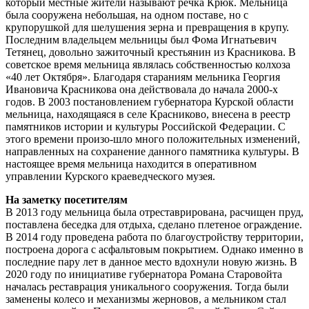
который местные жители называют речка Крюк. Мельница
была сооружена небольшая, на одном поставе, но с
крупорушкой для шелушения зерна и превращения в крупу.
Последним владельцем мельницы был Фома Игнатьевич
Тетянец, довольно зажиточный крестьянин из Красникова. В
советское время мельница являлась собственностью колхоза
«40 лет Октября». Благодаря стараниям мельника Георгия
Ивановича Красникова она действовала до начала 2000-х
годов. В 2003 постановлением губернатора Курской области
мельница, находящаяся в селе Красниково, внесена в реестр
памятников истории и культуры Российской Федерации. С
этого времени произо-шло много положительных изменений,
направленных на сохранение данного памятника культуры. В
настоящее время мельница находится в оперативном
управлении Курского краеведческого музея.
На заметку посетителям
В 2013 году мельница была отреставрирована, расчищен пруд,
поставлена беседка для отдыха, сделано плетеное ограждение.
В 2014 году проведена работа по благоустройству территории,
построена дорога с асфальтовым покрытием. Однако именно в
последние пару лет в данное место вдохнули новую жизнь. В
2020 году по инициативе губернатора Романа Старовойта
началась реставрация уникального сооружения. Тогда были
заменены колесо и механизмы жерновов, а мельником стал