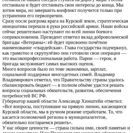
отстаивала и будет отстаивать свои интересы до конца. Мы
хотим мира, но завершить конфликт получится только при
устранении его первопричин.
Сразу после разгрома врага на Курской земле, стратегическая
инициатива перешла в руки российской армии. Наши войска
сейчас решительно наступают по всей линии боевого
соприкосновения. Президент отметил вклад добровольческой
бригады «Ветераны»: ей будет присвоено почётное
наименование «гвардейская». Глава государства подчеркнул,
как грамотно и скрупулёзно они готовили свои операции —
это высокопрофессиональная работа. Парни — герои, и
бригада заслуживает самых высоких оценок.
Много вопросов было по теме экономики, зарплат,
социальной поддержки многодетных семей. Владимир
Владимирович отметил, что Правительству страны удалось
сбалансировать бюджет — в полном объёме удастся решать
вопросы социальных обязательств, развития, обеспечения
потребностей ВС РФ.
Губернатор нашей области Александр Хинштейн отметил:
«Все вопросы, поступившие на прямую линию, касающиеся
Курской области, мы в ручном режиме отработаем. То, что
касается полномочий региона и муниципалитетов,
обязательно постараемся решить».
У нас общие ценности — страна сильна ими, своей памятью и