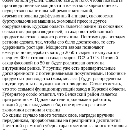
более 60 млн рублей. Сделано все для того, чтобы повысить
производственные мощности и качество сахарного песка:
осуществлен капитальный ремонт котельной,
отремонтированы диффузионный аппарат, свеклорезки,
буртоукладочные машины, жомовый пресс и другое
оборудование. Курская область является одним из основных
сельхозтоваропроизводителей, а сахар востребованный
продукт на столе каждого россиянина. Поэтому одна из задач
региона сделать так, чтобы его было достаточно, то есть
сдерживать рост цен. Мощности завода позволяют
ежесуточно перерабатывать до 2050 т сырья и выпускать в
среднем 300 т готового сахара марок ТС2 и ТС3. Готовый
сахар фасовкой по 50 кг будет реализован оптом на
внутреннем рынке. У группы уже есть предварительные
договоренности с потенциальными покупателями. Побочные
продукты производства (жом, меласса) будут распределены
внутри группы на нужды животноводства. Стоит отметить,
что это седьмой функционирующий завод в Курской области.
Губернатор особо отметил, что Беловский район является
приграничным. Однако жители продолжают работать,
каждый день вкладывая себя, свое время в развитие
экономики региона и страны.
Со сцены звучало много теплых слов, награды вручили
передовикам, проработавшим на предприятии десятилетия.
Почетной грамотой губернатора отметили главного технолога