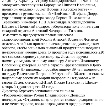
Людмилу Юрьевну Азарову, благодарностью – начальника
заводского свеклопункта Бороденко Николая Ивановича,
памятной медалью «80 лет Победы в Курской битве» –
президента группы компаний «ЭкоНива» Штефана Дюрра,
управляющего директора завода Бориса Николаевича
Терешенко, инженера ТЭЦ Александра Александровича
Шараева. Памятный подарок губернатора получил ветеран
сахарной отрасли Анатолий Федорович Титяков.
Заместитель председателя правления союза
сахаропроизводителей России Алексей Юрьевич Ломанов
отметил, что было принято волевое решение руководством
области, чтобы социально значимый продукт производился
по-прежнему именно здесь. В прошлом году исполнилось 220
лет свеклосахарному производству. Ломанов вручил
памятную медаль главному инженеру Алексею Ивановичу
Воронкину, который 30 лет в отрасли, фрезеровщику Юрию
Петровичу Литвищенко, проработавшему 39 лет, экономисту
по труду Валентине Петровне Мотузовой с 36-летним стажем,
подсобному рабочему Марии Федоровне Петуховой – на
заводе 35 лет, слесарю КИПиА Игорю Ивановичу Шахову,
который трудится здесь 43 года.
Директор Курского регионального филиала
«Россельхозбанка» Роман Владимирович Долещук
подчеркнул: «Отрадно, когда строятся новые предприятия, но
и не менее здорово, когда возрождаются предприятия с