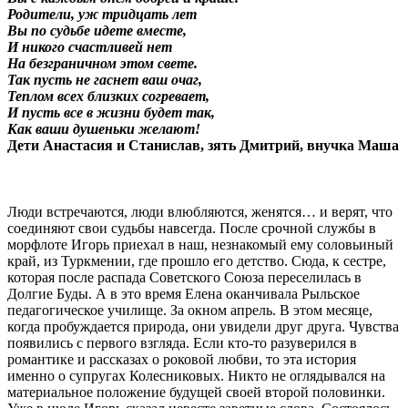
Родители, уж тридцать лет
Вы по судьбе идете вместе,
И никого счастливей нет
На безграничном этом свете.
Так пусть не гаснет ваш очаг,
Теплом всех близких согревает,
И пусть все в жизни будет так,
Как ваши душеньки желают!
Дети Анастасия и Станислав, зять Дмитрий, внучка Маша
Люди встречаются, люди влюбляются, женятся… и верят, что
соединяют свои судьбы навсегда. После срочной службы в
морфлоте Игорь приехал в наш, незнакомый ему соловьиный
край, из Туркмении, где прошло его детство. Сюда, к сестре,
которая после распада Советского Союза переселилась в
Долгие Буды. А в это время Елена оканчивала Рыльское
педагогическое училище. За окном апрель. В этом месяце,
когда пробуждается природа, они увидели друг друга. Чувства
появились с первого взгляда. Если кто-то разуверился в
романтике и рассказах о роковой любви, то эта история
именно о супругах Колесниковых. Никто не оглядывался на
материальное положение будущей своей второй половинки.