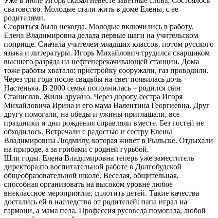
Уже в июле Игорь сказал невесте заветные слова. Состоялось
сватовство. Молодые стали жить в доме Елены, с ее
родителями.
Ссориться было некогда. Молодые включились в работу.
Елена Владимировна делала первые шаги на учительском
поприще. Сначала учителем младших классов, потом русского
языка и литературы. Игорь Михайлович трудился сварщиком
высшего разряда на нефтеперекачивающей станции. Дома
тоже работы хватало: пристройку сооружали, газ проводили.
Через три года после свадьбы на свет появилась дочь
Настенька. В 2000 семья пополнилась – родился сын
Станислав. Жили дружно. Через дорогу сестра Игоря
Михайловича Ирина и его мама Валентина Георгиевна. Друг
другу помогали, на обеды и ужины приглашали, все
праздники и дни рождения справляли вместе. Без гостей не
обходилось. Встречали с радостью и сестру Елены
Владимировны Людмилу, которая живет в Рыльске. Отдыхали
на природе, а за грибами с родней гурьбой.
Шли годы. Елена Владимировна теперь уже заместитель
директора по воспитательной работе в Долгобудской
общеобразовательной школе. Веселая, общительная,
способная организовать на высоком уровне любое
внеклассное мероприятие, сплотить детей. Такие качества
достались ей в наследство от родителей: папа играл на
гармони, а мама пела. Профессия русоведа помогала, любой