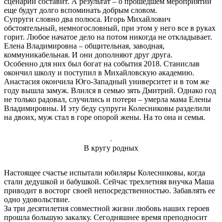
сценарий составит. А результат – о прошедшем мероприятии
еще будут долго вспоминать добрым словом.
Супруги словно два полюса. Игорь Михайлович
обстоятельный, немногословный, при этом у него все в руках
горит. Любое начатое дело на потом никогда не откладывает.
Елена Владимировна – общительная, заводная,
коммуникабельная. И они дополняют друг друга.
Особенно для них был богат на события 2018. Станислав
окончил школу и поступил в Михайловскую академию.
Анастасия окончила Юго-Западный университет и в том же
году вышла замуж. Влился в семью зять Дмитрий. Однако год
не только радовал, случились и потери – умерла мама Елены
Владимировны. И эту беду супруги Колесниковы разделили
на двоих, муж стал в горе опорой жены. На то она и семья.
В кругу родных
Настоящее счастье испытали юбиляры Колесниковы, когда
стали дедушкой и бабушкой. Сейчас трехлетняя внучка Маша
приводит в восторг своей непосредственностью. Забавлять ее
одно удовольствие.
За три десятилетия совместной жизни любовь наших героев
прошла большую закалку. Сегодняшнее время преподносит