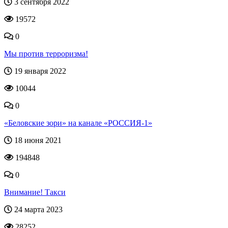
3 сентября 2022
19572
0
Мы против терроризма!
19 января 2022
10044
0
«Беловские зори» на канале «РОССИЯ-1»
18 июня 2021
194848
0
Внимание! Такси
24 марта 2023
28252