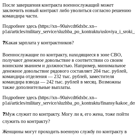
После завершения контракта военнослужащий может
заключить новый контракт либо уволиться согласно решению
командира части.
Подробнее здесь (https://xn--90aivcdt6dxbc.xn--
p1ai/articles/military_service/sluzhba_po_kontraktu/usloviya_i_sro
❓Какая зарплата у контрактников?
Военнослужащие по контракту, находящиеся в зоне СВО,
получают денежное довольствие в соответствии со своим
воинским званием и должностью. Например, минимальное
денежное довольствие рядового составляет 204 тыс. рублей,
командира отделения — 232 тыс. рублей, заместителя
командира взвода — 242 тыс. рублей в месяц. Возможны
также дополнительные выплаты.
Подробнее здесь (https://xn--90aivcdt6dxbc.xn--
p1ai/articles/military_service/sluzhba_po_kontraktu/finansy/kako
❓Муж служит по контракту. Могу ли я, его жена, тоже пойти
служить по контракту?
Женщины могут проходить военную службу по контракту в