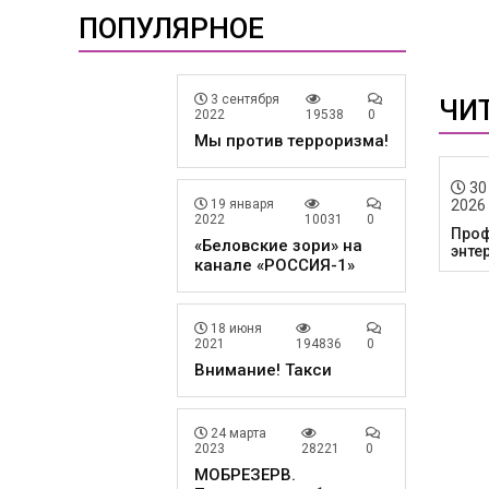
ПОПУЛЯРНОЕ
3 сентября
ЧИ
2022
19538
0
Мы против терроризма!
30
19 января
2026
2022
10031
0
Проф
«Беловские зори» на
энте
канале «РОССИЯ-1»
18 июня
2021
194836
0
Внимание! Такси
24 марта
2023
28221
0
МОБРЕЗЕРВ.