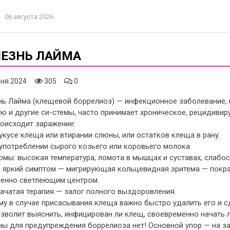
06 августа 2026
ЛЕЗНЬ ЛАЙМА
ня 2024
305
0
нь Лайма (клещевой боррелиоз) — инфекционное заболевание, 
ю и другие си-стемы, часто принимает хроническое, рецидивир
роисходит заражение:
укусе клеща или втирании слюны, или остатков клеща в рану.
употреблении сырого козьего или коровьего молока.
мы: высокая температура, ломота в мышцах и суставах, слабост
 яркий симптом — мигрирующая кольцевидная эритема — покра
пенно светлеющим центром.
ачатая терапия — залог полного выздоровления.
у в случае присасывания клеща важно быстро удалить его и с
зволит выяснить, инфицирован ли клещ, своевременно начать л
ны для предупреждения боррелиоза нет! Основной упор — на за