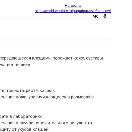
На месяц
https://world-weather.ru/pogoda/russia/moscow/
передающееся клещами, поражает кожу, суставы,
ующее течение.
ь, тошнота, рвота, кашель.
снение кожи, увеличивающееся в размерах с
дать в лабораторию.
ечение в случае положительного результата.
щиту от укусов клещей.