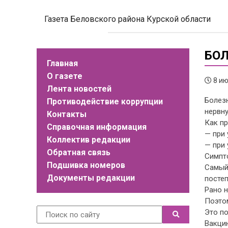
Газета Беловского района Курской области
БО
Главная
О газете
8 ию
Лента новостей
Болез
Противодействие коррупции
нервну
Контакты
Как п
Справочная информация
— при 
Коллектив редакции
— при 
Обратная связь
Симпто
Подшивка номеров
Самый
Документы редакции
посте
Рано н
Поэтом
Это по
Вакци