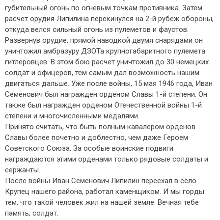
губительный огонь по огневым точкам противника. Затем
расчет орудия Липилина перекинулся на 2-й рубеж обороны,
откуда велся сильный огонь из пулеметов и фаустов.
Развернув орудие, прямой наводкой двумя снарядами он
уничтожил амбразуру ДЗОТа крупногабаритного пулемета
гитлеровцев. В этом бою расчет уничтожил до 30 немецких
солдат и офицеров, тем самым дал возможность нашим
двигаться дальше. Уже после войны, 15 мая 1946 года, Иван
Семенович был награжден орденом Славы 1-й степени. Он
также был награжден орденом Отечественной войны 1-й
степени и многочисленными медалями.
Принято считать, что быть полным кавалером орденов
Славы более почетно и доблестно, чем даже Героем
Советского Союза. За особые воинские подвиги
награждаются этими орденами только рядовые солдаты и
сержанты.
После войны Иван Семенович Липилин переехал в село
Крупец нашего района, работал каменщиком. И мы горды
тем, что такой человек жил на нашей земле. Вечная тебе
память, солдат.