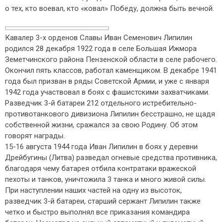
о тех, кто воевал, кто «ковал» Победу, должна быть вечной.
Кавалер 3-х орденов Славы Иван Семенович Липилин
родился 28 декабря 1922 года в селе Большая Ижмора
Земетчинского района Пензенской области в селе рабочего.
Окончил пять классов, работал каменщиком. В декабре 1941
года был призван в ряды Советской Армии, и уже с января
1942 года участвовал в боях с фашистскими захватчиками.
Разведчик 3-й батареи 212 отдельного истребительно-
противотанкового дивизиона Липилин бесстрашно, не щадя
собственной жизни, сражался за свою Родину. Об этом
говорят награды.
15-16 августа 1944 года Иван Липилин в боях у деревни
Дрейбугины (Литва) разведал огневые средства противника,
благодаря чему батарея отбила контратаки вражеской
пехоты и танков, уничтожила 3 танка и много живой силы.
При наступлении наших частей на одну из высоток,
разведчик 3-й батареи, старший сержант Липилин также
четко и быстро выполнял все приказания командира