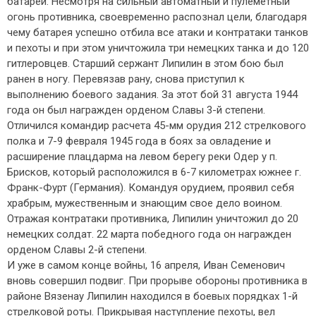
батареи. Несмотря на сильный автоматный и пулеметный
огонь противника, своевременно распознал цели, благодаря
чему батарея успешно отбила все атаки и контратаки танков
и пехоты и при этом уничтожила три немецких танка и до 120
гитлеровцев. Старший сержант Липилин в этом бою был
ранен в ногу. Перевязав рану, снова приступил к
выполнению боевого задания. За этот бой 31 августа 1944
года он был награжден орденом Славы 3-й степени.
Отличился командир расчета 45-мм орудия 212 стрелкового
полка и 7-9 февраля 1945 года в боях за овладение и
расширение плацдарма на левом берегу реки Одер у п.
Брисков, который расположился в 6-7 километрах южнее г.
Франк-Фурт (Германия). Командуя орудием, проявил себя
храбрым, мужественным и знающим свое дело воином.
Отражая контратаки противника, Липилин уничтожил до 20
немецких солдат. 22 марта победного года он награжден
орденом Славы 2-й степени.
И уже в самом конце войны, 16 апреля, Иван Семенович
вновь совершил подвиг. При прорыве обороны противника в
районе Вязенау Липилин находился в боевых порядках 1-й
стрелковой роты. Прикрывая наступление пехоты, вел